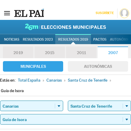
SUSCRÍBETE
26M | Elec
NOTICIAS
RESULTADOS 2023
RESULTADOS 2019
PACTOS
AUTONÓMIC
2019
2015
2011
2007
MUNICIPALES
AUTONÓMICAS
Estás en:
Total España
»
Canarias
»
Santa Cruz de Tenerife
»
Guía de Isora