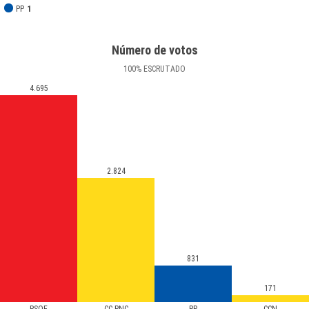
PP
1
Número de votos
100
%
ESCRUTADO
4.695
2.824
831
171