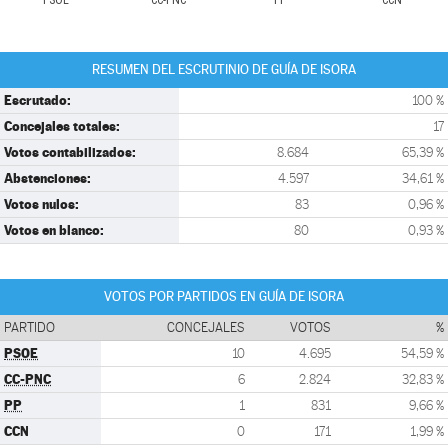
PSOE
CC-PNC
PP
CCN
RESUMEN DEL ESCRUTINIO DE GUÍA DE ISORA
Escrutado:
100 %
Concejales totales:
17
Votos contabilizados:
8.684
65,39 %
Abstenciones:
4.597
34,61 %
Votos nulos:
83
0,96 %
Votos en blanco:
80
0,93 %
VOTOS POR PARTIDOS EN GUÍA DE ISORA
PARTIDO
CONCEJALES
VOTOS
%
PSOE
10
4.695
54,59 %
CC-PNC
6
2.824
32,83 %
PP
1
831
9,66 %
CCN
0
171
1,99 %