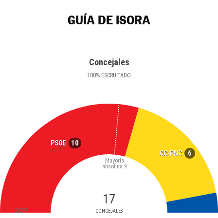
GUÍA DE ISORA
Concejales
100
%
ESCRUTADO
10
PSOE
6
CC-PNC
Mayoría
absoluta
9
17
2007
CONCEJALES