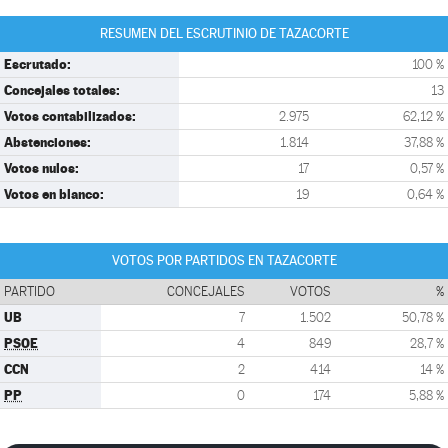
RESUMEN DEL ESCRUTINIO DE TAZACORTE
Escrutado:
100 %
Concejales totales:
13
Votos contabilizados:
2.975
62,12 %
Abstenciones:
1.814
37,88 %
Votos nulos:
17
0,57 %
Votos en blanco:
19
0,64 %
VOTOS POR PARTIDOS EN TAZACORTE
PARTIDO
CONCEJALES
VOTOS
%
UB
7
1.502
50,78 %
PSOE
4
849
28,7 %
CCN
2
414
14 %
PP
0
174
5,88 %