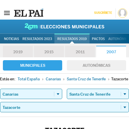
SUSCRÍBETE
26M | Elec
NOTICIAS
RESULTADOS 2023
RESULTADOS 2019
PACTOS
AUTONÓMIC
2019
2015
2011
2007
MUNICIPALES
AUTONÓMICAS
Estás en:
Total España
»
Canarias
»
Santa Cruz de Tenerife
»
Tazacorte