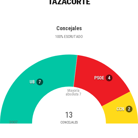
TAZACORTE
Concejales
100
%
ESCRUTADO
4
PSOE
7
UB
Mayoría
absoluta
7
2
CCN
13
2007
CONCEJALES