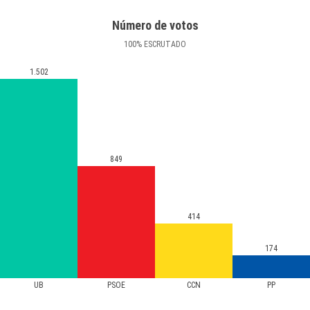
Número de votos
100
%
ESCRUTADO
1.502
849
414
174
UB
PSOE
CCN
PP