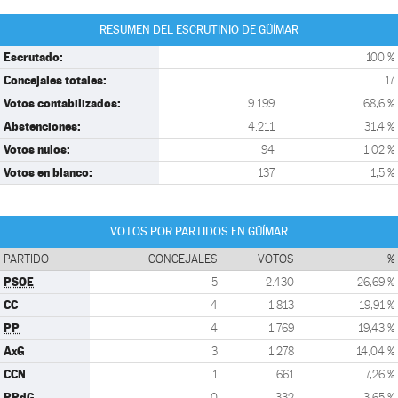
RESUMEN DEL ESCRUTINIO DE GÜÍMAR
Escrutado:
100 %
Concejales totales:
17
Votos contabilizados:
9.199
68,6 %
Abstenciones:
4.211
31,4 %
Votos nulos:
94
1,02 %
Votos en blanco:
137
1,5 %
VOTOS POR PARTIDOS EN GÜÍMAR
PARTIDO
CONCEJALES
VOTOS
%
PSOE
5
2.430
26,69 %
CC
4
1.813
19,91 %
PP
4
1.769
19,43 %
AxG
3
1.278
14,04 %
CCN
1
661
7,26 %
PPdG
0
332
3,65 %