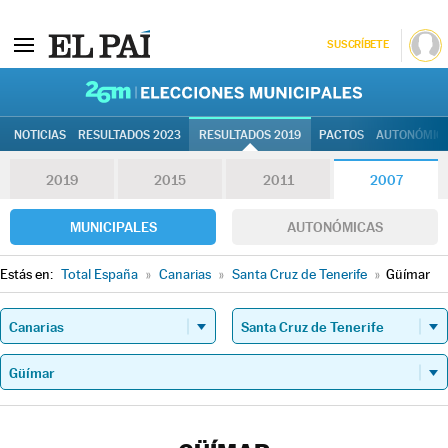
SUSCRÍBETE
26M | Elec
NOTICIAS
RESULTADOS 2023
RESULTADOS 2019
PACTOS
AUTONÓMIC
2019
2015
2011
2007
MUNICIPALES
AUTONÓMICAS
Estás en:
Total España
»
Canarias
»
Santa Cruz de Tenerife
»
Güímar