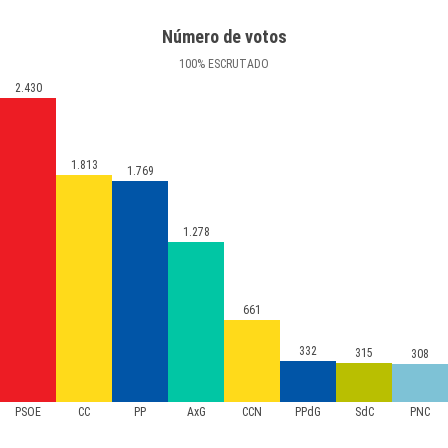
Número de votos
100
%
ESCRUTADO
2.430
1.813
1.769
1.278
661
332
315
308
PSOE
CC
PP
AxG
CCN
PPdG
SdC
PNC