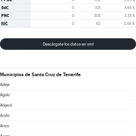
SdC
0
315
3,46 %
PNC
0
308
3,38 %
IUC
0
62
0,68 %
Descárgate los datos en xml
Municipios de Santa Cruz de Tenerife
Adeje
Agulo
Alajeró
Arafo
Arico