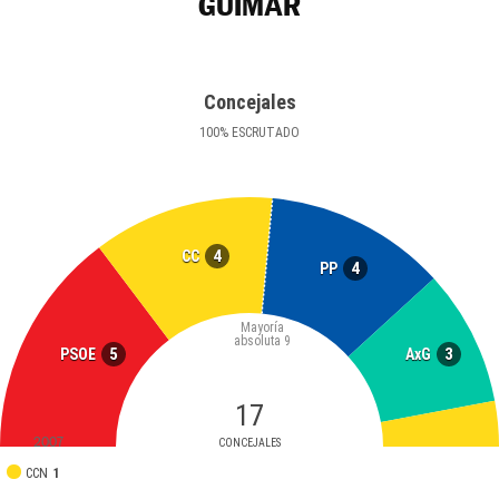
GÜÍMAR
Concejales
100
%
ESCRUTADO
4
CC
4
PP
Mayoría
absoluta
9
5
3
PSOE
AxG
17
2007
CONCEJALES
CCN
1