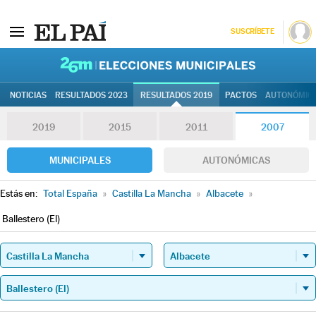
SUSCRÍBETE
26M | Elec
NOTICIAS
RESULTADOS 2023
RESULTADOS 2019
PACTOS
AUTONÓMIC
2019
2015
2011
2007
MUNICIPALES
AUTONÓMICAS
Estás en:
Total España
»
Castilla La Mancha
»
Albacete
»
Ballestero (El)