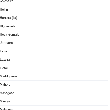
Golosalvo
Hellín
Herrera (La)
Higueruela
Hoya-Gonzalo
Jorquera
Letur
Lezuza
Liétor
Madrigueras
Mahora
Masegoso
Minaya
Molinicos