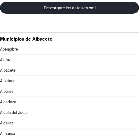
Descárgate los datos en xml
Municipios de Albacete
Abengibre
Alatoz
Albacete
Albatana
Alborea
Alcadozo
Alcalá del Júcar
Alcaraz
Almansa