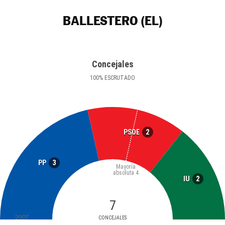
BALLESTERO (EL)
Concejales
100
%
ESCRUTADO
2
PSOE
3
PP
Mayoría
absoluta
4
2
IU
7
2007
CONCEJALES