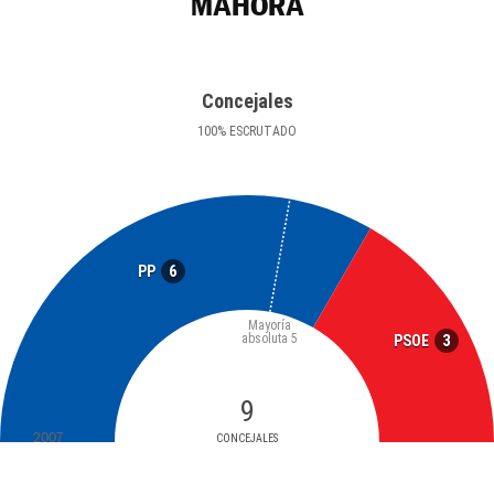
MAHORA
Concejales
100
%
ESCRUTADO
6
PP
Mayoría
absoluta
5
3
PSOE
9
2007
CONCEJALES