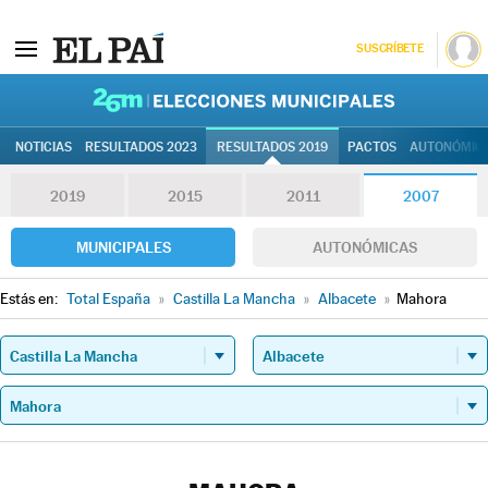
SUSCRÍBETE
26M | Elec
NOTICIAS
RESULTADOS 2023
RESULTADOS 2019
PACTOS
AUTONÓMIC
2019
2015
2011
2007
MUNICIPALES
AUTONÓMICAS
Estás en:
Total España
»
Castilla La Mancha
»
Albacete
»
Mahora