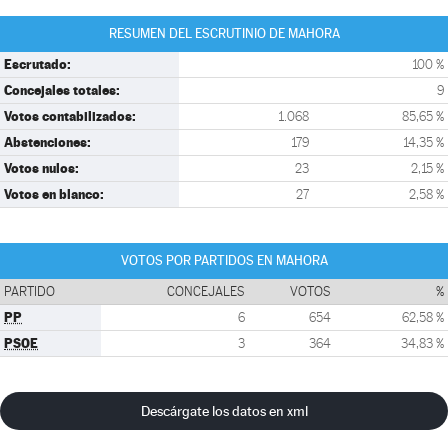
RESUMEN DEL ESCRUTINIO DE MAHORA
Escrutado:
100 %
Concejales totales:
9
Votos contabilizados:
1.068
85,65 %
Abstenciones:
179
14,35 %
Votos nulos:
23
2,15 %
Votos en blanco:
27
2,58 %
VOTOS POR PARTIDOS EN MAHORA
PARTIDO
CONCEJALES
VOTOS
%
PP
6
654
62,58 %
PSOE
3
364
34,83 %
Descárgate los datos en xml