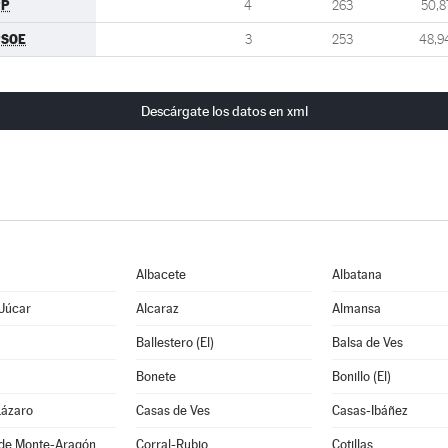
PP
4
263
50,8
PSOE
3
253
48,9
Descárgate los datos en xml
Albacete
Albatana
 Júcar
Alcaraz
Almansa
Ballestero (El)
Balsa de Ves
Bonete
Bonillo (El)
Lázaro
Casas de Ves
Casas-Ibáñez
 de Monte-Aragón
Corral-Rubio
Cotillas