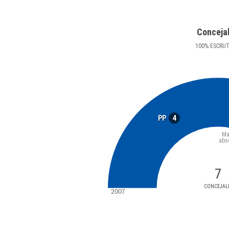
Conceja
100
%
ESCRU
4
PP
Ma
abs
7
CONCEJAL
2007