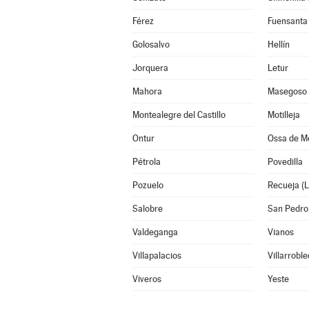
Férez
Fuensanta
Golosalvo
Hellín
Jorquera
Letur
Mahora
Masegoso
Montealegre del Castillo
Motilleja
Ontur
Ossa de Mo
Pétrola
Povedilla
Pozuelo
Recueja (L
Salobre
San Pedro
Valdeganga
Vianos
Villapalacios
Villarrobl
Viveros
Yeste