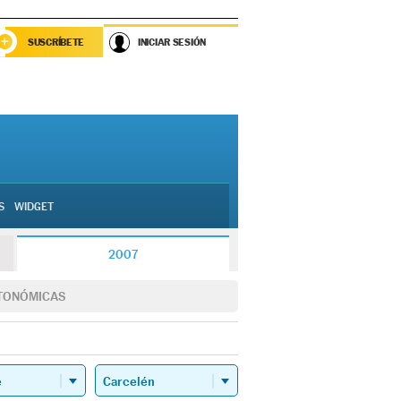
SUSCRÍBETE
INICIAR SESIÓN
S
WIDGET
2007
TONÓMICAS