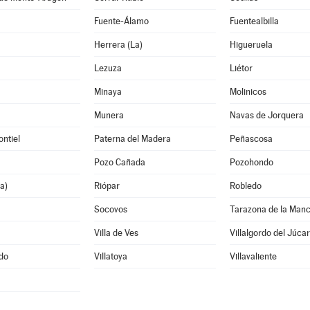
Fuente-Álamo
Fuentealbilla
Herrera (La)
Higueruela
Lezuza
Liétor
Minaya
Molinicos
Munera
Navas de Jorquera
ntiel
Paterna del Madera
Peñascosa
Pozo Cañada
Pozohondo
a)
Riópar
Robledo
Socovos
Tarazona de la Man
Villa de Ves
Villalgordo del Júcar
edo
Villatoya
Villavaliente