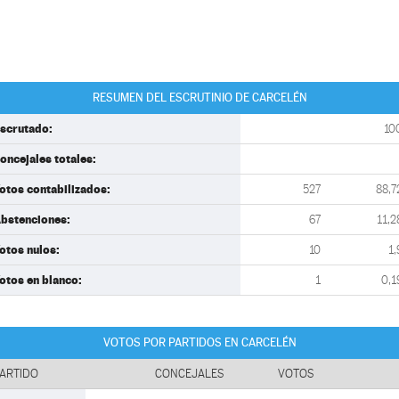
RESUMEN DEL ESCRUTINIO DE CARCELÉN
scrutado:
10
oncejales totales:
otos contabilizados:
527
88,7
bstenciones:
67
11,2
otos nulos:
10
1,
otos en blanco:
1
0,1
VOTOS POR PARTIDOS EN CARCELÉN
ARTIDO
CONCEJALES
VOTOS