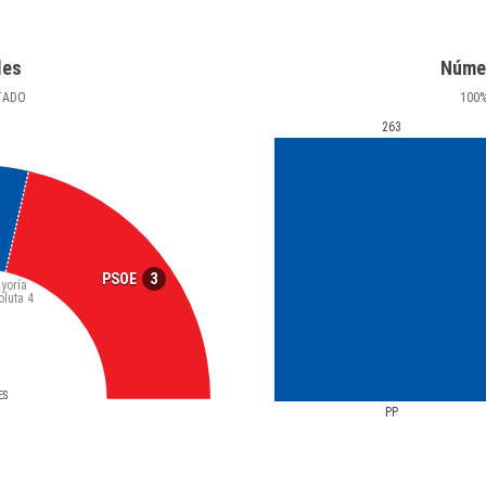
les
Núme
TADO
100
263
3
PSOE
yoría
oluta
4
ES
PP