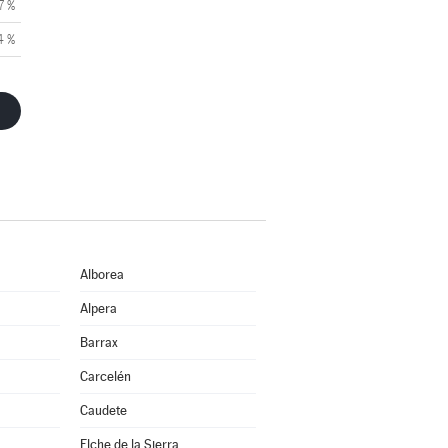
7 %
4 %
Alborea
Alpera
Barrax
Carcelén
Caudete
Elche de la Sierra