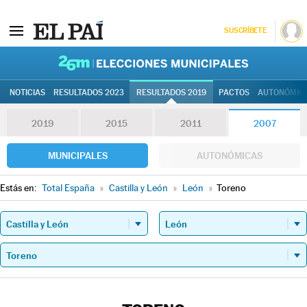
SUSCRÍBETE
26M | Elec
NOTICIAS
RESULTADOS 2023
RESULTADOS 2019
PACTOS
AUTONÓMIC
2019
2015
2011
2007
MUNICIPALES
AUTONÓMICAS
Estás en:
Total España
»
Castilla y León
»
León
»
Toreno