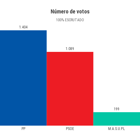
Número de votos
100
%
ESCRUTADO
1.404
1.089
199
PP
PSOE
M.A.S.U.P.L