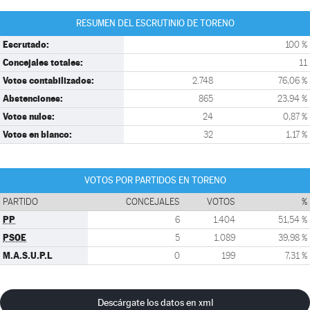
RESUMEN DEL ESCRUTINIO DE TORENO
Escrutado:
100 %
Concejales totales:
11
Votos contabilizados:
2.748
76,06 %
Abstenciones:
865
23,94 %
Votos nulos:
24
0,87 %
Votos en blanco:
32
1,17 %
VOTOS POR PARTIDOS EN TORENO
PARTIDO
CONCEJALES
VOTOS
%
PP
6
1.404
51,54 %
PSOE
5
1.089
39,98 %
M.A.S.U.P.L
0
199
7,31 %
Descárgate los datos en xml