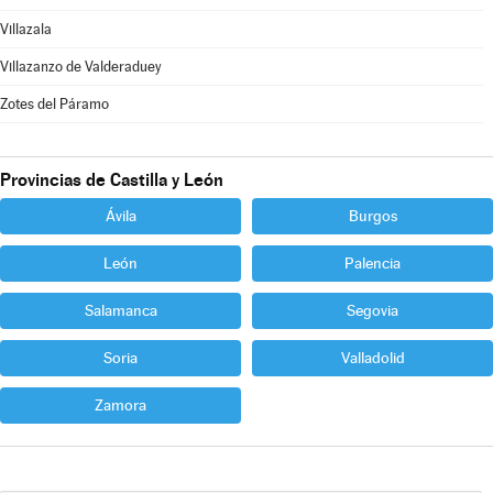
Villazala
Villazanzo de Valderaduey
Zotes del Páramo
Provincias de Castilla y León
Ávila
Burgos
León
Palencia
Salamanca
Segovia
Soria
Valladolid
Zamora