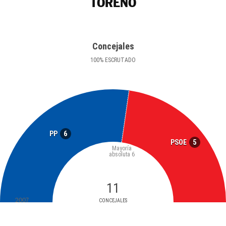
TORENO
Concejales
100
%
ESCRUTADO
6
PP
5
PSOE
Mayoría
absoluta
6
11
2007
CONCEJALES