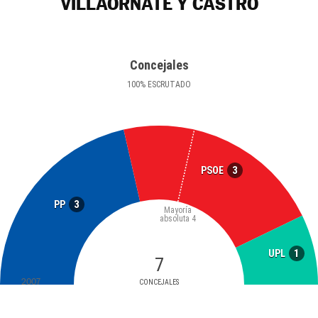
VILLAORNATE Y CASTRO
Concejales
100
%
ESCRUTADO
3
PSOE
3
PP
Mayoría
absoluta
4
1
UPL
7
2007
CONCEJALES