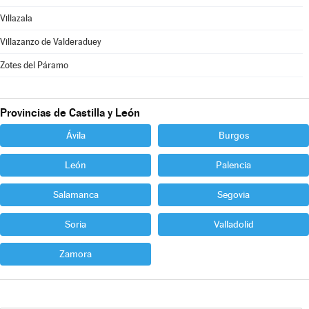
Villazala
Villazanzo de Valderaduey
Zotes del Páramo
Provincias de Castilla y León
Ávila
Burgos
León
Palencia
Salamanca
Segovia
Soria
Valladolid
Zamora