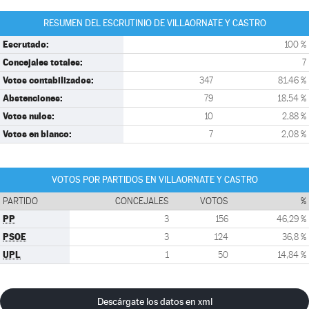
RESUMEN DEL ESCRUTINIO DE VILLAORNATE Y CASTRO
Escrutado:
100 %
Concejales totales:
7
Votos contabilizados:
347
81,46 %
Abstenciones:
79
18,54 %
Votos nulos:
10
2,88 %
Votos en blanco:
7
2,08 %
VOTOS POR PARTIDOS EN VILLAORNATE Y CASTRO
PARTIDO
CONCEJALES
VOTOS
%
PP
3
156
46,29 %
PSOE
3
124
36,8 %
UPL
1
50
14,84 %
Descárgate los datos en xml