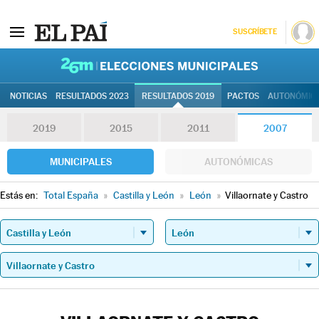
SUSCRÍBETE
26M | Elec
NOTICIAS
RESULTADOS 2023
RESULTADOS 2019
PACTOS
AUTONÓMIC
2019
2015
2011
2007
MUNICIPALES
AUTONÓMICAS
Estás en:
Total España
»
Castilla y León
»
León
»
Villaornate y Castro