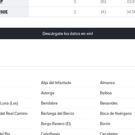
PP
5
261
63,9
PSOE
2
141
34,5
Descárgate los datos en xml
Alija del Infantado
Almanza
Astorga
Balboa
 Luna (Los)
Bembibre
Benavides
 del Real Camino
Berlanga del Bierzo
Boca de Huérgano
Burgo Ranero (El)
Burón
el Río
Cabrillanes
Cacabelos