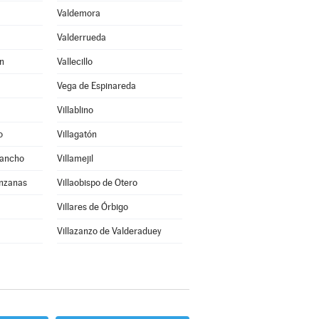
Valdemora
Valderrueda
n
Vallecillo
Vega de Espinareda
Villablino
o
Villagatón
Sancho
Villamejil
anzanas
Villaobispo de Otero
Villares de Órbigo
Villazanzo de Valderaduey