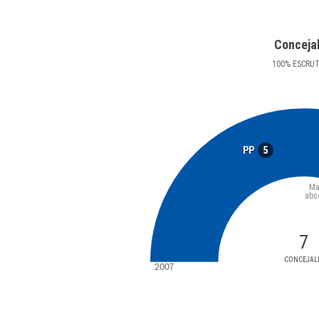
Conceja
100
%
ESCRU
5
PP
Ma
abs
7
CONCEJAL
2007