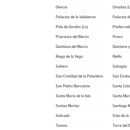
Oencia
Omañas (L
Palacios de la Valduerna
Palacios de
Pola de Gordón (La)
Ponferrad
Priaranza del Bierzo
Prioro
Quintana del Marco
Quintana 
Riego de la Vega
Riello
Sabero
Sahagún
San Cristóbal de la Polantera
San Emili
San Pedro Bercianos
Santa Col
Santa María de la Isla
Santa Marí
Santas Martas
Santiago M
Sobrado
Soto de la
Toreno
Torre del 