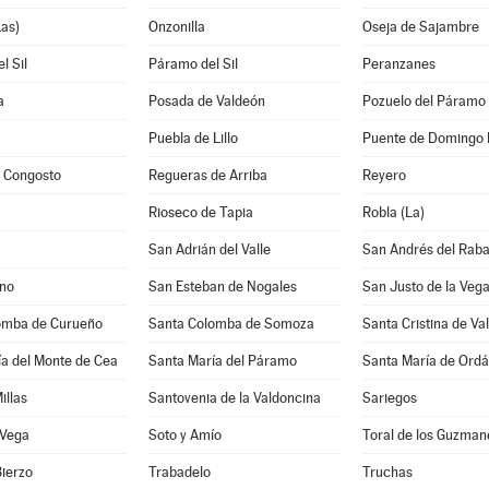
as)
Onzonilla
Oseja de Sajambre
l Sil
Páramo del Sil
Peranzanes
a
Posada de Valdeón
Pozuelo del Páramo
Puebla de Lillo
Puente de Domingo 
y Congosto
Regueras de Arriba
Reyero
Rioseco de Tapia
Robla (La)
San Adrián del Valle
San Andrés del Rab
ano
San Esteban de Nogales
San Justo de la Veg
omba de Curueño
Santa Colomba de Somoza
Santa Cristina de Va
a del Monte de Cea
Santa María del Páramo
Santa María de Ordá
illas
Santovenia de la Valdoncina
Sariegos
 Vega
Soto y Amío
Toral de los Guzman
Bierzo
Trabadelo
Truchas