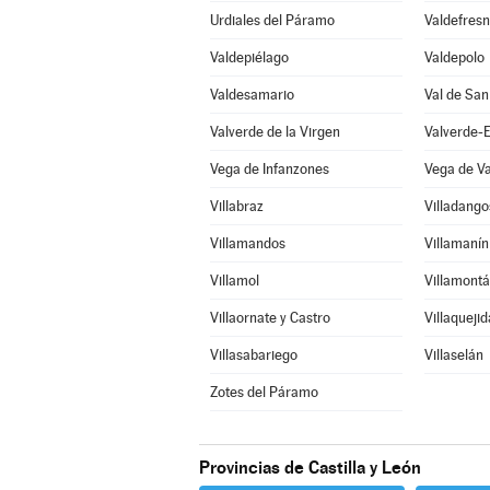
Urdiales del Páramo
Valdefres
Valdepiélago
Valdepolo
Valdesamario
Val de San
Valverde de la Virgen
Valverde-
Vega de Infanzones
Vega de V
Villabraz
Villadang
Villamandos
Villamanín
Villamol
Villamontá
Villaornate y Castro
Villaquejid
Villasabariego
Villaselán
Zotes del Páramo
Provincias de Castilla y León