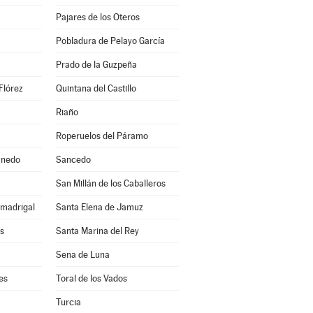
Pajares de los Oteros
Pobladura de Pelayo García
Prado de la Guzpeña
Flórez
Quintana del Castillo
Riaño
Roperuelos del Páramo
anedo
Sancedo
a
San Millán de los Caballeros
lmadrigal
Santa Elena de Jamuz
s
Santa Marina del Rey
Sena de Luna
es
Toral de los Vados
Turcia