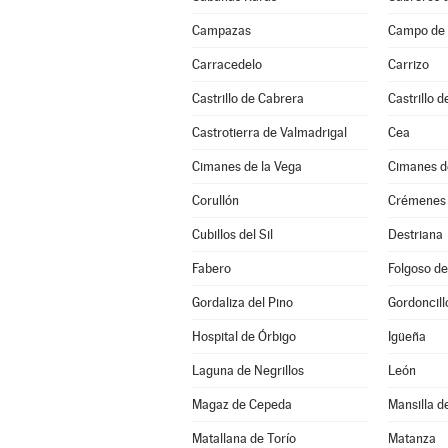
Campazas
Campo de V
Carracedelo
Carrizo
Castrillo de Cabrera
Castrillo d
Castrotierra de Valmadrigal
Cea
Cimanes de la Vega
Cimanes de
Corullón
Crémenes
Cubillos del Sil
Destriana
Fabero
Folgoso de
Gordaliza del Pino
Gordoncill
Hospital de Órbigo
Igüeña
Laguna de Negrillos
León
Magaz de Cepeda
Mansilla d
Matallana de Torío
Matanza