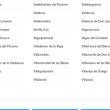
no
Valdefuentes del Páramo
Valdelugueros
Valderas
Valderrey
 Lorenzo
Valdevimbre
Valencia de Don Jua
Enrique
Vecilla (La)
Vegacervera
alcarce
Vegaquemada
Vegas del Condado
os del Páramo
Villademor de la Vega
Villafranca del Bierz
Villamañán
Villamartín de Don 
n de la Valduerna
Villamoratiel de las Matas
Villanueva de las M
a
Villaquilambre
Villarejo de Órbigo
Villaturiel
Villazala