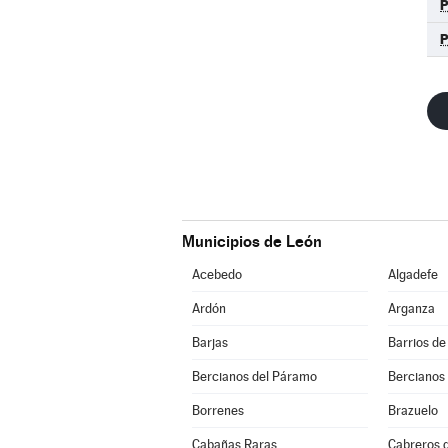
Municipios de León
Acebedo
Algadefe
Ardón
Arganza
Barjas
Barrios de
Bercianos del Páramo
Bercianos
Borrenes
Brazuelo
Cabañas Raras
Cabreros d