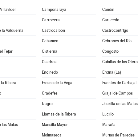
illavidel
Camponaraya
Candín
Carrocera
Carucedo
e la Valduerna
Castrocalbón
Castrocontrigo
Cebanico
Cebrones del Río
l Tejar
Cistierna
Congosto
Cuadros
Cubillas de los Otero
Encinedo
Ercina (La)
 la Ribera
Fresno de la Vega
Fuentes de Carbajal
o
Gradefes
Grajal de Campos
Izagre
Joarilla de las Matas
Llamas de la Ribera
Lucillo
e las Mulas
Mansilla Mayor
Maraña
Molinaseca
Murias de Paredes