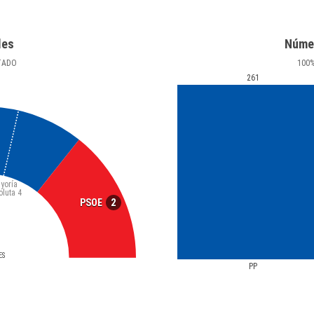
les
Núme
TADO
100
261
yoría
oluta
4
2
PSOE
ES
PP