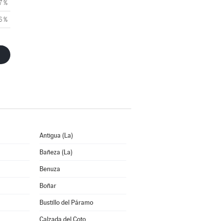
7 %
6 %
Antigua (La)
Bañeza (La)
Benuza
Boñar
Bustillo del Páramo
Calzada del Coto