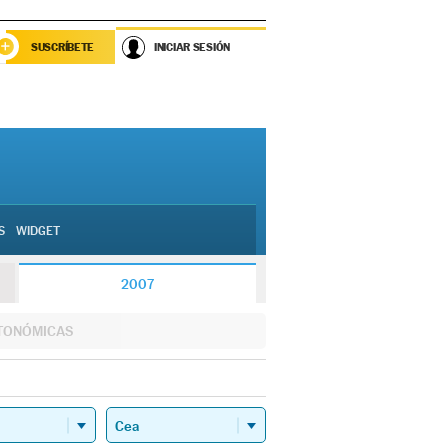
SUSCRÍBETE
INICIAR SESIÓN
S
WIDGET
2007
TONÓMICAS