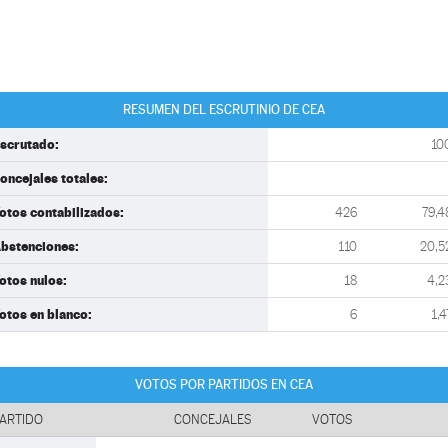
RESUMEN DEL ESCRUTINIO DE CEA
scrutado:
10
oncejales totales:
otos contabilizados:
426
79,4
bstenciones:
110
20,5
otos nulos:
18
4,2
otos en blanco:
6
1,4
VOTOS POR PARTIDOS EN CEA
ARTIDO
CONCEJALES
VOTOS