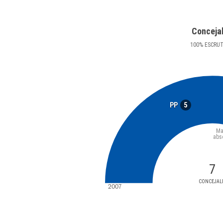
Conceja
100
%
ESCRU
5
PP
Ma
abs
7
CONCEJAL
2007