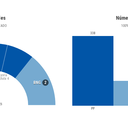
les
Núme
TADO
100
338
yoría
oluta
4
2
BNG
ES
PP