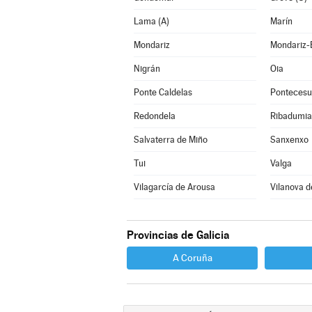
Lama (A)
Marín
Mondariz
Mondariz-
Nigrán
Oia
Ponte Caldelas
Pontecesu
Redondela
Ribadumia
Salvaterra de Miño
Sanxenxo
Tui
Valga
Vilagarcía de Arousa
Vilanova d
Provincias de Galicia
A Coruña