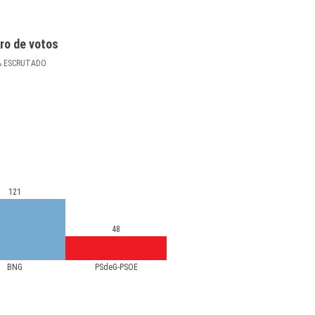
ro de votos
%
ESCRUTADO
121
48
BNG
PSdeG-PSOE