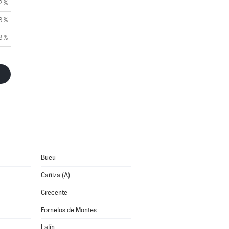
2 %
3 %
8 %
Bueu
Cañiza (A)
Crecente
Fornelos de Montes
Lalín