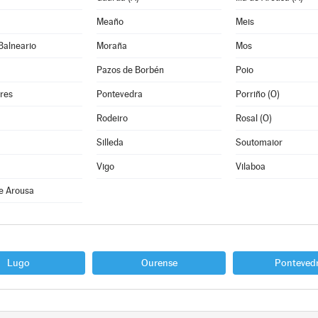
Meaño
Meis
Balneario
Moraña
Mos
Pazos de Borbén
Poio
res
Pontevedra
Porriño (O)
Rodeiro
Rosal (O)
Silleda
Soutomaior
Vigo
Vilaboa
e Arousa
Lugo
Ourense
Ponteved