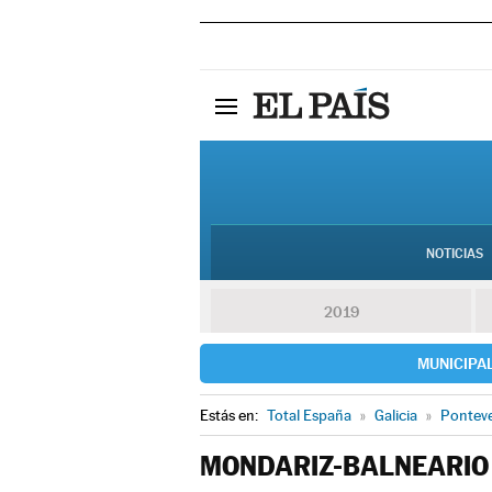
NOTICIAS
2019
MUNICIPA
Estás en:
Total España
»
Galicia
»
Pontev
MONDARIZ-BALNEARIO