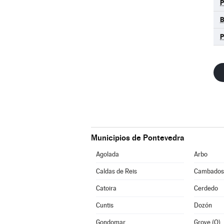
P
Municipios de Pontevedra
Agolada
Arbo
Caldas de Reis
Cambados
Catoira
Cerdedo
Cuntis
Dozón
Gondomar
Grove (O)