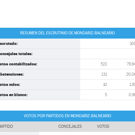
RESUMEN DEL ESCRUTINIO DE MONDARIZ-BALNEARIO
scrutado:
10
oncejales totales:
otos contabilizados:
522
79,9
bstenciones:
131
20,0
otos nulos:
10
1,9
otos en blanco:
5
0,9
VOTOS POR PARTIDOS EN MONDARIZ-BALNEARIO
ARTIDO
CONCEJALES
VOTOS