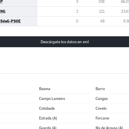
PP
5
338
66,0
BNG
2
121
23,6
SdeG-PSOE
0
48
9,3
Descárgate los datos en xml
Baiona
Barro
Campo Lameiro
Cangas
Cotobade
Covelo
Estrada (A)
Forcarei
Guarda (A)
Illa de Arousa (A)