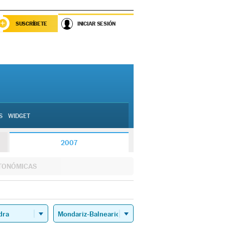
SUSCRÍBETE
INICIAR SESIÓN
S
WIDGET
2007
TONÓMICAS