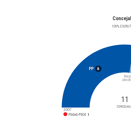
Conceja
100
%
ESCRU
6
PP
Mayo
absol
11
CONCEJAL
2007
PSdeG-PSOE
1