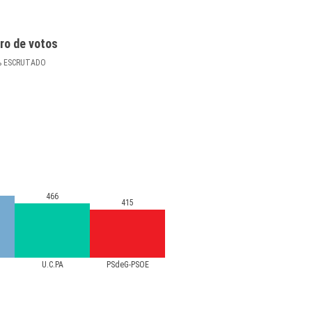
ro de votos
%
ESCRUTADO
466
415
U.C.PA
PSdeG-PSOE