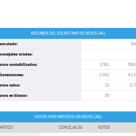
RESUMEN DEL ESCRUTINIO DE NEVES (AS)
scrutado:
10
oncejales totales:
otos contabilizados:
2.911
58,6
bstenciones:
2.051
41,3
otos nulos:
21
0,7
otos en blanco:
29
VOTOS POR PARTIDOS EN NEVES (AS)
ARTIDO
CONCEJALES
VOTOS