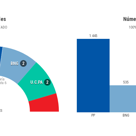
les
Núme
TADO
100
1.445
2
BNG
ría
2
U.C.PA
535
uta
6
ES
PP
BNG