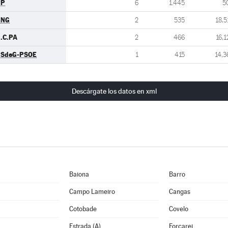
PP
6
1.445
5
BNG
2
535
18,5
.C.PA
2
466
16,1
SdeG-PSOE
1
415
14,3
Descárgate los datos en xml
Baiona
Barro
Campo Lameiro
Cangas
Cotobade
Covelo
Estrada (A)
Forcarei