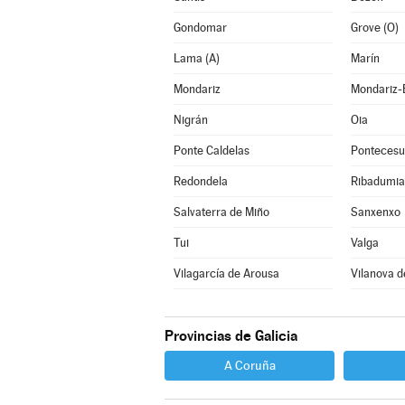
Gondomar
Grove (O)
Lama (A)
Marín
Mondariz
Mondariz-
Nigrán
Oia
Ponte Caldelas
Pontecesu
Redondela
Ribadumia
Salvaterra de Miño
Sanxenxo
Tui
Valga
Vilagarcía de Arousa
Vilanova d
Provincias de Galicia
A Coruña