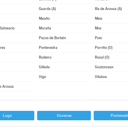
Guarda (A)
Illa de Arousa (A)
Meaño
Meis
Balneario
Moraña
Mos
Pazos de Borbén
Poio
res
Pontevedra
Porriño (O)
Rodeiro
Rosal (O)
Silleda
Soutomaior
Vigo
Vilaboa
e Arousa
Lugo
Ourense
Ponteved