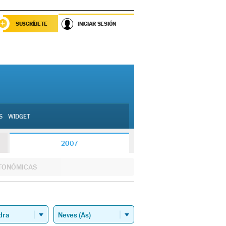
SUSCRÍBETE
INICIAR SESIÓN
S
WIDGET
2007
TONÓMICAS