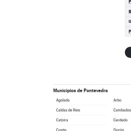
U
P
Municipios de Pontevedra
Agolada
Arbo
Caldas de Reis
Cambados
Catoira
Cerdedo
Cuntis
Dozón