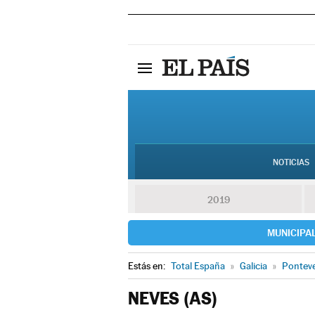
NOTICIAS
2019
MUNICIPA
Estás en:
Total España
»
Galicia
»
Pontev
NEVES (AS)