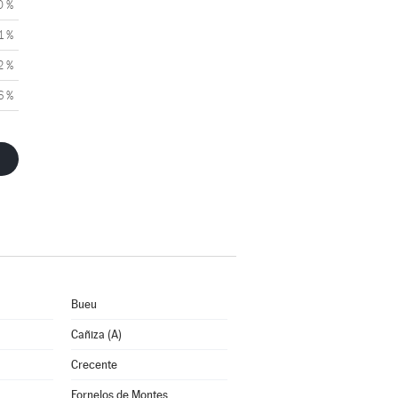
0 %
1 %
2 %
6 %
Bueu
Cañiza (A)
Crecente
Fornelos de Montes