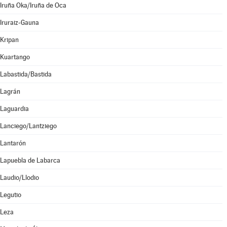
Iruña Oka/Iruña de Oca
Iruraiz-Gauna
Kripan
Kuartango
Labastida/Bastida
Lagrán
Laguardia
Lanciego/Lantziego
Lantarón
Lapuebla de Labarca
Laudio/Llodio
Legutio
Leza