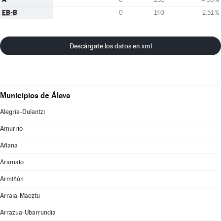
EB-B
0
140
2,51 %
Descárgate los datos en xml
Municipios de Álava
Alegría-Dulantzi
Amurrio
Añana
Aramaio
Armiñón
Arraia-Maeztu
Arrazua-Ubarrundia