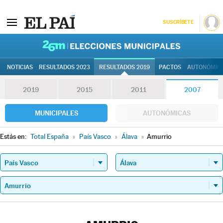
SUSCRÍBETE
26M | Elec
NOTICIAS
RESULTADOS 2023
RESULTADOS 2019
PACTOS
AUTONÓMIC
2019
2015
2011
2007
MUNICIPALES
AUTONÓMICAS
Estás en:
Total España
»
País Vasco
»
Álava
»
Amurrio