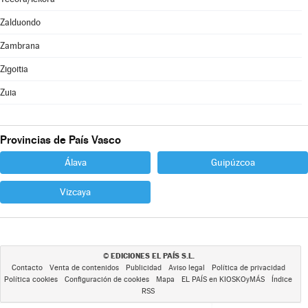
Zalduondo
Zambrana
Zigoitia
Zuia
Provincias de País Vasco
Álava
Guipúzcoa
Vizcaya
EDICIONES EL PAÍS S.L.
©
Contacto
Venta de contenidos
Publicidad
Aviso legal
Política de privacidad
Política cookies
Configuración de cookies
Mapa
EL PAÍS en KIOSKOyMÁS
Índice
RSS