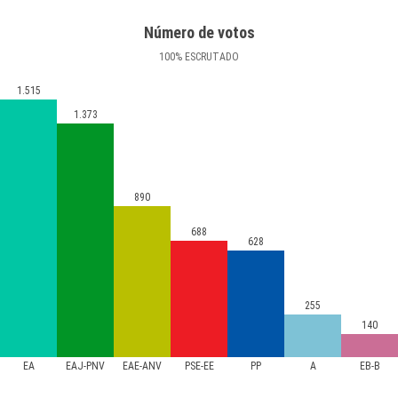
Número de votos
100
%
ESCRUTADO
1.515
1.373
890
688
628
255
140
EA
EAJ-PNV
EAE-ANV
PSE-EE
PP
A
EB-B