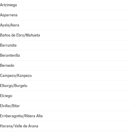
Artziniega
Asparrena
Ayala/Aiara
Baños de Ebro/Mañueta
Barrundia
Berantevilla
Bernedo
Campezo/Kanpezu
Elburgo/Burgelu
Elciego
Elvillar/Bilar
Erriberagoitia/Ribera Alta
Harana/Valle de Arana