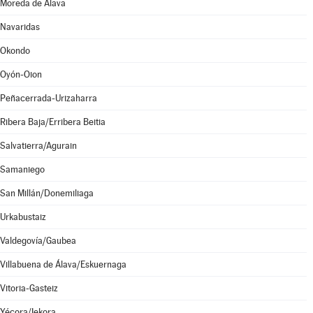
Moreda de Álava
Navaridas
Okondo
Oyón-Oion
Peñacerrada-Urizaharra
Ribera Baja/Erribera Beitia
Salvatierra/Agurain
Samaniego
San Millán/Donemiliaga
Urkabustaiz
Valdegovía/Gaubea
Villabuena de Álava/Eskuernaga
Vitoria-Gasteiz
Yécora/Iekora