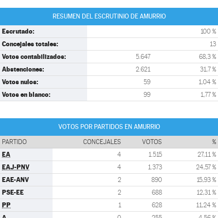
RESUMEN DEL ESCRUTINIO DE AMURRIO
Escrutado:
100 %
Concejales totales:
13
Votos contabilizados:
5.647
68,3 %
Abstenciones:
2.621
31,7 %
Votos nulos:
59
1,04 %
Votos en blanco:
99
1,77 %
VOTOS POR PARTIDOS EN AMURRIO
PARTIDO
CONCEJALES
VOTOS
%
EA
4
1.515
27,11 %
EAJ-PNV
4
1.373
24,57 %
EAE-ANV
2
890
15,93 %
PSE-EE
2
688
12,31 %
PP
1
628
11,24 %
A
0
255
4,56 %