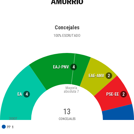
AMURRIO
Concejales
100
%
ESCRUTADO
4
EAJ-PNV
2
EAE-ANV
Mayoría
absoluta
7
4
2
EA
PSE-EE
13
2007
CONCEJALES
PP
1