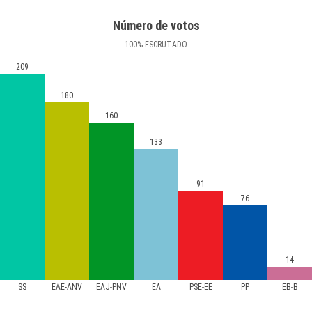
Número de votos
100
%
ESCRUTADO
209
180
160
133
91
76
14
SS
EAE-ANV
EAJ-PNV
EA
PSE-EE
PP
EB-B