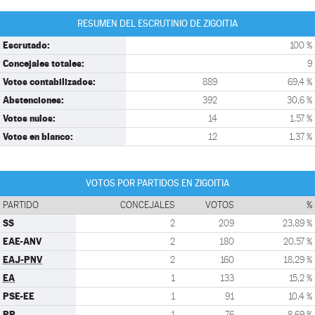
RESUMEN DEL ESCRUTINIO DE ZIGOITIA
Escrutado:
100 %
Concejales totales:
9
Votos contabilizados:
889
69,4 %
Abstenciones:
392
30,6 %
Votos nulos:
14
1,57 %
Votos en blanco:
12
1,37 %
VOTOS POR PARTIDOS EN ZIGOITIA
PARTIDO
CONCEJALES
VOTOS
%
SS
2
209
23,89 %
EAE-ANV
2
180
20,57 %
EAJ-PNV
2
160
18,29 %
EA
1
133
15,2 %
PSE-EE
1
91
10,4 %
PP
1
76
8,69 %