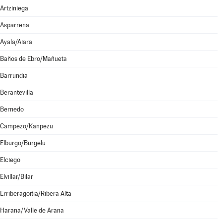
Artziniega
Asparrena
Ayala/Aiara
Baños de Ebro/Mañueta
Barrundia
Berantevilla
Bernedo
Campezo/Kanpezu
Elburgo/Burgelu
Elciego
Elvillar/Bilar
Erriberagoitia/Ribera Alta
Harana/Valle de Arana