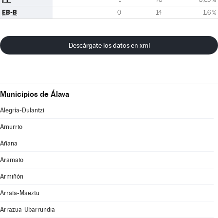
EB-B
0
14
1,6 %
Descárgate los datos en xml
Municipios de Álava
Alegría-Dulantzi
Amurrio
Añana
Aramaio
Armiñón
Arraia-Maeztu
Arrazua-Ubarrundia