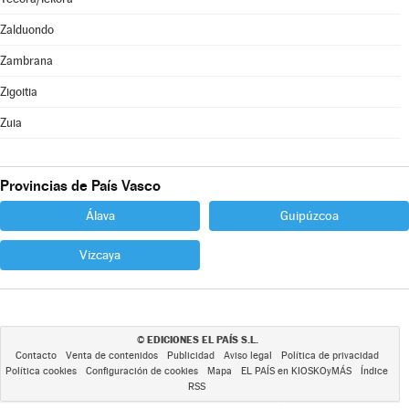
Zalduondo
Zambrana
Zigoitia
Zuia
Provincias de País Vasco
Álava
Guipúzcoa
Vizcaya
EDICIONES EL PAÍS S.L.
©
Contacto
Venta de contenidos
Publicidad
Aviso legal
Política de privacidad
Política cookies
Configuración de cookies
Mapa
EL PAÍS en KIOSKOyMÁS
Índice
RSS