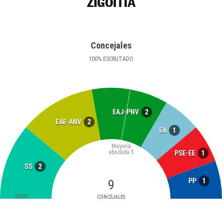
ZIGOITIA
Concejales
100
%
ESCRUTADO
2
EAJ-PNV
2
EAE-ANV
1
EA
Mayoría
absoluta
5
1
PSE-EE
2
SS
1
PP
9
2007
CONCEJALES