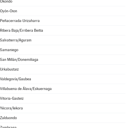
Okondo
Oyón-Oion
Peñacerrada-Urizaharra
Ribera Baja/Erribera Beitia
Salvatierra/Agurain
Samaniego
San Millán/Donemiliaga
Urkabustaiz
Valdegovía/Gaubea
Villabuena de Álava/Eskuernaga
Vitoria-Gasteiz
Yécora/Iekora
Zalduondo
Zambrana