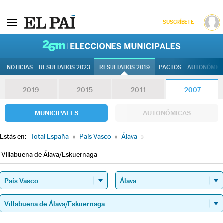
SUSCRÍBETE
26M | Elec
NOTICIAS
RESULTADOS 2023
RESULTADOS 2019
PACTOS
AUTONÓMIC
2019
2015
2011
2007
MUNICIPALES
AUTONÓMICAS
Estás en:
Total España
»
País Vasco
»
Álava
»
Villabuena de Álava/Eskuernaga