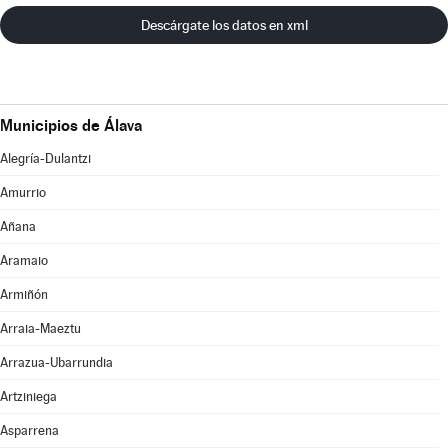
Descárgate los datos en xml
Municipios de Álava
Alegría-Dulantzi
Amurrio
Añana
Aramaio
Armiñón
Arraia-Maeztu
Arrazua-Ubarrundia
Artziniega
Asparrena