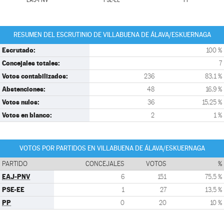
EAJ-PNV
PSE-EE
PP
RESUMEN DEL ESCRUTINIO DE VILLABUENA DE ÁLAVA/ESKUERNAGA
Escrutado:
100 %
Concejales totales:
7
Votos contabilizados:
236
83,1 %
Abstenciones:
48
16,9 %
Votos nulos:
36
15,25 %
Votos en blanco:
2
1 %
VOTOS POR PARTIDOS EN VILLABUENA DE ÁLAVA/ESKUERNAGA
PARTIDO
CONCEJALES
VOTOS
%
EAJ-PNV
6
151
75,5 %
PSE-EE
1
27
13,5 %
PP
0
20
10 %