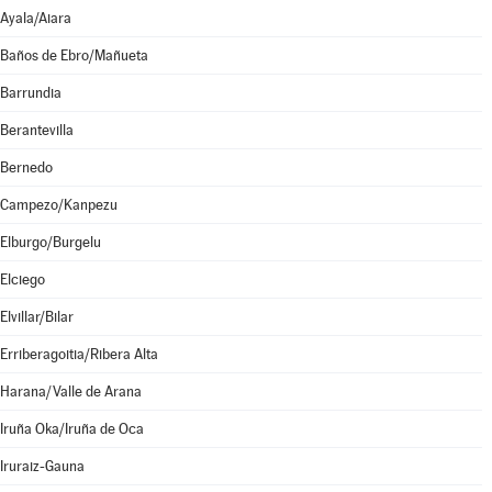
Ayala/Aiara
Baños de Ebro/Mañueta
Barrundia
Berantevilla
Bernedo
Campezo/Kanpezu
Elburgo/Burgelu
Elciego
Elvillar/Bilar
Erriberagoitia/Ribera Alta
Harana/Valle de Arana
Iruña Oka/Iruña de Oca
Iruraiz-Gauna