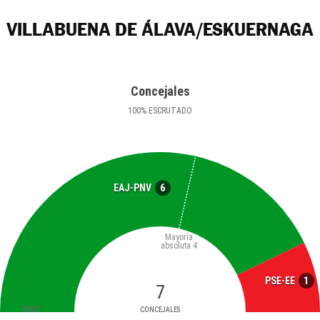
VILLABUENA DE ÁLAVA/ESKUERNAGA
Concejales
100
%
ESCRUTADO
6
EAJ-PNV
Mayoría
absoluta
4
1
PSE-EE
7
2007
CONCEJALES