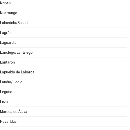
Kripan
Kuartango
Labastida/Bastida
Lagrán
Laguardia
Lanciego/Lantziego
Lantarón
Lapuebla de Labarca
Laudio/Llodio
Legutio
Leza
Moreda de Álava
Navaridas