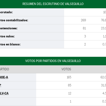
RESUMEN DEL ESCRUTINIO DE VALSEQUILLO
scrutado:
1
tos contabilizados:
269
76,
bstenciones:
81
23,
tos nulos:
3
1,
tos en blanco:
2
0,
VOTOS POR PARTIDOS EN VALSEQUILLO
ARTIDO
VOTOS
SOE-A
165
62,
P
85
31,
ULV-CA
12
4,
1
0,