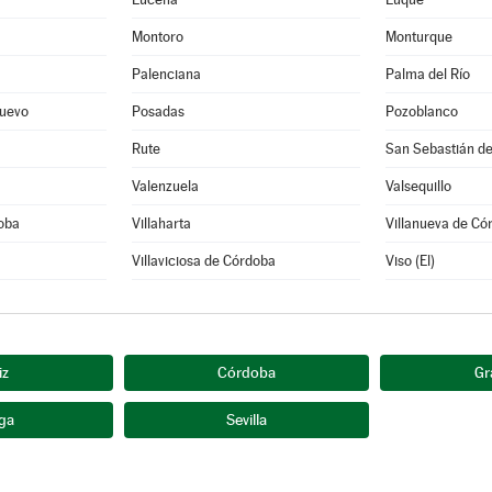
Montoro
Monturque
Palenciana
Palma del Río
uevo
Posadas
Pozoblanco
Rute
San Sebastián de
Valenzuela
Valsequillo
doba
Villaharta
Villanueva de Có
Villaviciosa de Córdoba
Viso (El)
iz
Córdoba
Gr
ga
Sevilla