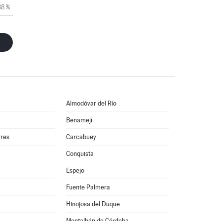
38 %
Almodóvar del Río
Benamejí
rres
Carcabuey
Conquista
Espejo
Fuente Palmera
Hinojosa del Duque
Montalbán de Córdoba