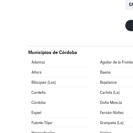
C
Municipios de Córdoba
Adamuz
Aguilar de la Fronte
Añora
Baena
Blázquez (Los)
Bujalance
Cardeña
Carlota (La)
Córdoba
Doña Mencía
Espiel
Fernán-Núñez
Fuente-Tójar
Granjuela (La)
Hornachuelos
Iznájar