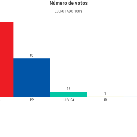
Número de votos
ESCRUTADO
100
%
85
12
1
A
PP
IULV-CA
IR