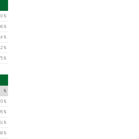
00 %
86 %
14 %
12 %
75 %
%
03 %
95 %
51 %
38 %