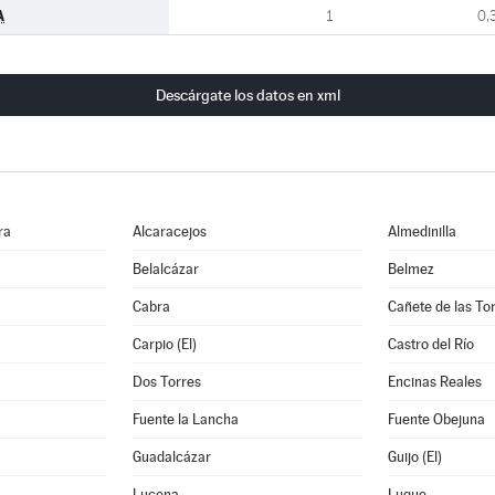
A
1
0,
Descárgate los datos en xml
ra
Alcaracejos
Almedinilla
Belalcázar
Belmez
Cabra
Cañete de las To
Carpio (El)
Castro del Río
Dos Torres
Encinas Reales
Fuente la Lancha
Fuente Obejuna
Guadalcázar
Guijo (El)
Lucena
Luque