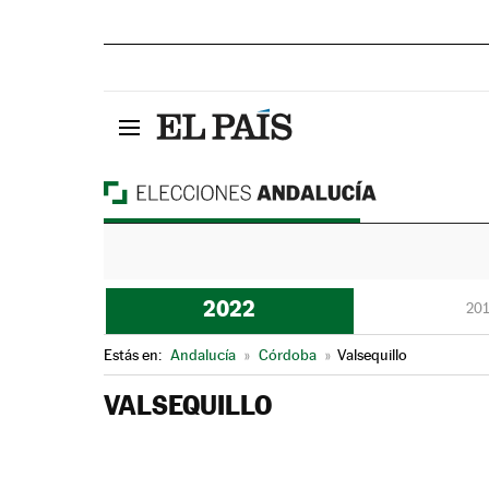
2022
201
Estás en:
Andalucía
»
Córdoba
»
Valsequillo
VALSEQUILLO