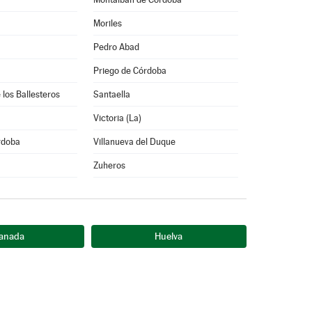
Moriles
Pedro Abad
Priego de Córdoba
 los Ballesteros
Santaella
Victoria (La)
rdoba
Villanueva del Duque
Zuheros
anada
Huelva