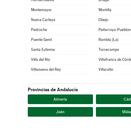
Montemayor
Montilla
Nueva Carteya
Obejo
Pedroche
Peñarroya-Pueblon
Puente Genil
Rambla (La)
Santa Eufemia
Torrecampo
Villa del Río
Villafranca de Cór
Villanueva del Rey
Villaralto
Provincias de Andalucía
Almería
Cád
Jaén
Mála