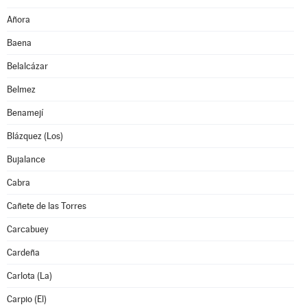
Añora
Baena
Belalcázar
Belmez
Benamejí
Blázquez (Los)
Bujalance
Cabra
Cañete de las Torres
Carcabuey
Cardeña
Carlota (La)
Carpio (El)