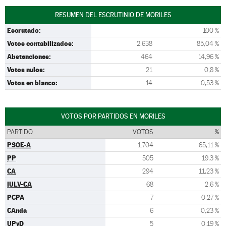
RESUMEN DEL ESCRUTINIO DE MORILES
Escrutado:
100 %
Votos contabilizados:
2.638
85,04 %
Abstenciones:
464
14,96 %
Votos nulos:
21
0,8 %
Votos en blanco:
14
0,53 %
VOTOS POR PARTIDOS EN MORILES
PARTIDO
VOTOS
%
PSOE-A
1.704
65,11 %
PP
505
19,3 %
CA
294
11,23 %
IULV-CA
68
2,6 %
PCPA
7
0,27 %
CAnda
6
0,23 %
UPyD
5
0,19 %