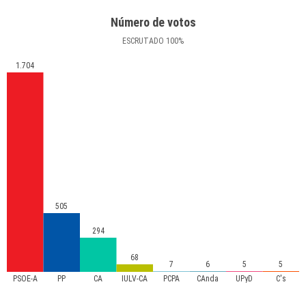
Número de votos
ESCRUTADO
100
%
1.704
505
294
68
7
6
5
5
PSOE-A
PP
CA
IULV-CA
PCPA
CAnda
UPyD
C's