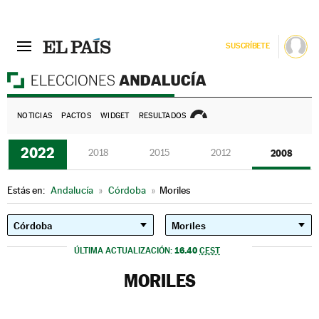
SUSCRÍBETE
E
NOTICIAS
PACTOS
WIDGET
RESULTADOS
2022
2018
2015
2012
2008
Estás en:
Andalucía
»
Córdoba
»
Moriles
16.40
ÚLTIMA ACTUALIZACIÓN:
CEST
MORILES