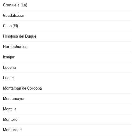
Granjuela (La)
Guadalcázar
Guijo (El)
Hinojosa del Duque
Hornachuelos
Iznájar
Lucena
Luque
Montalbán de Córdoba
Montemayor
Montilla
Montoro
Monturque