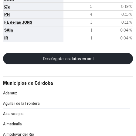
C's
5
0,19 %
PH
4
0,15 %
FE de las JONS
3
0,11 %
SAIn
1
0,04 %
IR
1
0,04 %
Descárgate los datos en xml
Municipios de Córdoba
Adamuz
Aguilar de la Frontera
Alcaracejos
Almedinilla
Almodóvar del Río