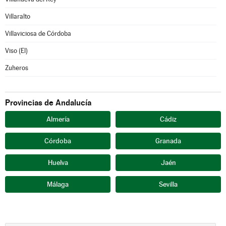
Villaralto
Villaviciosa de Córdoba
Viso (El)
Zuheros
Provincias de Andalucía
Almería
Cádiz
Córdoba
Granada
Huelva
Jaén
Málaga
Sevilla