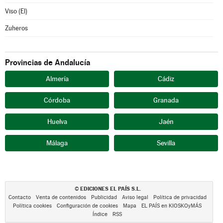
Viso (El)
Zuheros
Provincias de Andalucía
Almería
Cádiz
Córdoba
Granada
Huelva
Jaén
Málaga
Sevilla
EDICIONES EL PAÍS S.L.
©
Contacto
Venta de contenidos
Publicidad
Aviso legal
Política de privacidad
Política cookies
Configuración de cookies
Mapa
EL PAÍS en KIOSKOyMÁS
Índice
RSS