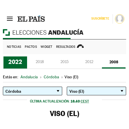
SUSCRÍBETE
E
NOTICIAS
PACTOS
WIDGET
RESULTADOS
2022
2018
2015
2012
2008
Estás en:
Andalucía
»
Córdoba
»
Viso (El)
16.40
ÚLTIMA ACTUALIZACIÓN:
CEST
VISO (EL)