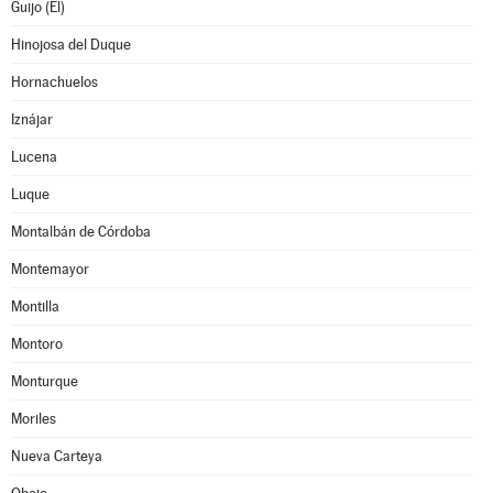
Guijo (El)
Hinojosa del Duque
Hornachuelos
Iznájar
Lucena
Luque
Montalbán de Córdoba
Montemayor
Montilla
Montoro
Monturque
Moriles
Nueva Carteya