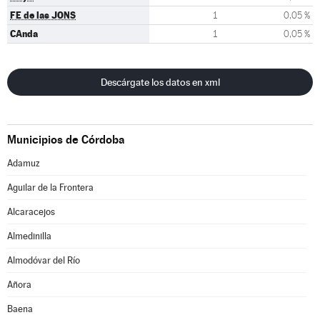
FE de las JONS
1
0,05 %
CAnda
1
0,05 %
Descárgate los datos en xml
Municipios de Córdoba
Adamuz
Aguilar de la Frontera
Alcaracejos
Almedinilla
Almodóvar del Río
Añora
Baena