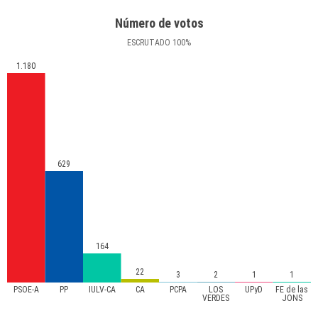
Número de votos
ESCRUTADO
100
%
1.180
629
164
22
3
2
1
1
PSOE-A
PP
IULV-CA
CA
PCPA
LOS
UPyD
FE de las
VERDES
JONS