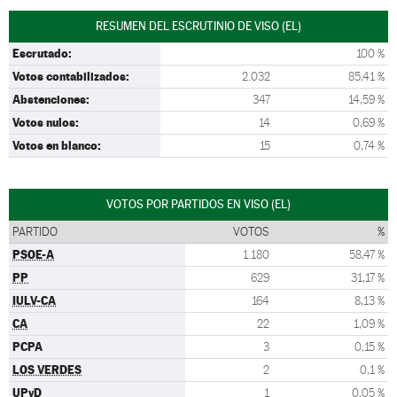
RESUMEN DEL ESCRUTINIO DE VISO (EL)
Escrutado:
100 %
Votos contabilizados:
2.032
85,41 %
Abstenciones:
347
14,59 %
Votos nulos:
14
0,69 %
Votos en blanco:
15
0,74 %
VOTOS POR PARTIDOS EN VISO (EL)
PARTIDO
VOTOS
%
PSOE-A
1.180
58,47 %
PP
629
31,17 %
IULV-CA
164
8,13 %
CA
22
1,09 %
PCPA
3
0,15 %
LOS VERDES
2
0,1 %
UPyD
1
0,05 %