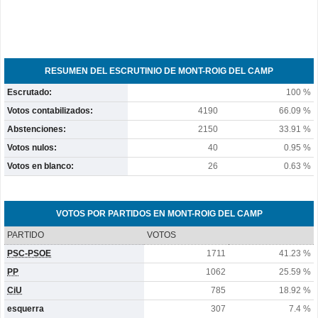
RESUMEN DEL ESCRUTINIO DE MONT-ROIG DEL CAMP
Escrutado:
100 %
Votos contabilizados:
4190
66.09 %
Abstenciones:
2150
33.91 %
Votos nulos:
40
0.95 %
Votos en blanco:
26
0.63 %
VOTOS POR PARTIDOS EN MONT-ROIG DEL CAMP
PARTIDO
VOTOS
PSC-PSOE
1711
41.23 %
PP
1062
25.59 %
CiU
785
18.92 %
esquerra
307
7.4 %