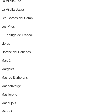
La Vilella Alta
La Vilella Baixa
Les Borges del Camp
Les Piles
L' Espluga de Francolí
Llorac
Llorenç del Penedès
Marçà
Margalef
Mas de Barberans
Masdenverge
Masllorenç
Maspujols
Miravet