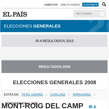
CONÉCTATE
CREA TU CUENTA
SUSCRÍBETE
SECCIONES
ELECCIONES
GENERALES
IR A RESULTADOS 2015
IR A RESULTADOS 2011
RESULTADOS 2008
ELECCIONES GENERALES 2008
ESTÁS EN:
TOTAL ESPAÑA
»
CATALUÑA
»
TARRAGONA
»
MONT-ROIG DEL CAMP
MONT-ROIG DEL CAMP
IR A