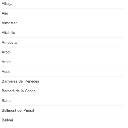
Alforja
Alió
Almoster
Altafulla
Amposta
Arbolí
Arnes
Ascó
Banyeres del Penedès
Barberà de la Conca
Batea
Bellmunt del Priorat
Bellvei