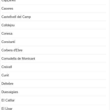
Capçanes
Caseres
Castellvell del Camp
Colldejou
Conesa
Constantí
Corbera d'Ebre
Cornudella de Montsant
Creixell
Cunit
Deltebre
Duesaigües
El Catllar
El Lloar