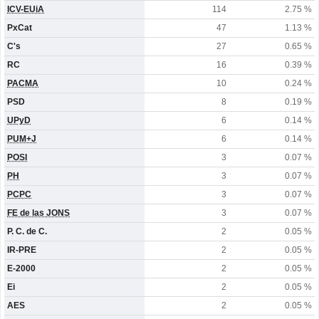
ICV-EUiA
114
2.75 %
PxCat
47
1.13 %
C's
27
0.65 %
RC
16
0.39 %
PACMA
10
0.24 %
PSD
8
0.19 %
UPyD
6
0.14 %
PUM+J
6
0.14 %
POSI
3
0.07 %
PH
3
0.07 %
PCPC
3
0.07 %
FE de las JONS
3
0.07 %
P. C. de C.
2
0.05 %
IR-PRE
2
0.05 %
E-2000
2
0.05 %
Ei
2
0.05 %
AES
2
0.05 %