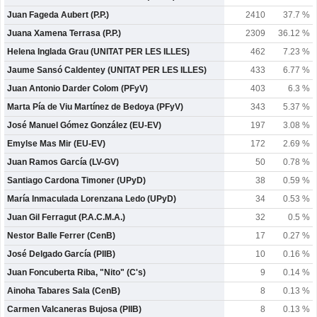
Juan Fageda Aubert (P.P.)
2410
37.7 %
Juana Xamena Terrasa (P.P.)
2309
36.12 %
Helena Inglada Grau (UNITAT PER LES ILLES)
462
7.23 %
Jaume Sansó Caldentey (UNITAT PER LES ILLES)
433
6.77 %
Juan Antonio Darder Colom (PFyV)
403
6.3 %
Marta Pía de Viu Martínez de Bedoya (PFyV)
343
5.37 %
José Manuel Gómez González (EU-EV)
197
3.08 %
Emylse Mas Mir (EU-EV)
172
2.69 %
Juan Ramos García (LV-GV)
50
0.78 %
Santiago Cardona Timoner (UPyD)
38
0.59 %
María Inmaculada Lorenzana Ledo (UPyD)
34
0.53 %
Juan Gil Ferragut (P.A.C.M.A.)
32
0.5 %
Nestor Balle Ferrer (CenB)
17
0.27 %
José Delgado García (PIIB)
10
0.16 %
Juan Foncuberta Riba, "Nito" (C's)
9
0.14 %
Ainoha Tabares Sala (CenB)
8
0.13 %
Carmen Valcaneras Bujosa (PIIB)
8
0.13 %