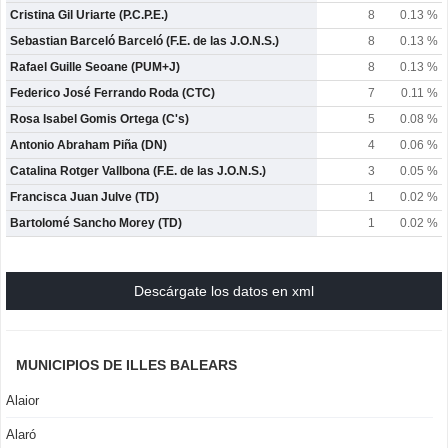
Cristina Gil Uriarte (P.C.P.E.)
8
0.13 %
Sebastian Barceló Barceló (F.E. de las J.O.N.S.)
8
0.13 %
Rafael Guille Seoane (PUM+J)
8
0.13 %
Federico José Ferrando Roda (CTC)
7
0.11 %
Rosa Isabel Gomis Ortega (C's)
5
0.08 %
Antonio Abraham Piña (DN)
4
0.06 %
Catalina Rotger Vallbona (F.E. de las J.O.N.S.)
3
0.05 %
Francisca Juan Julve (TD)
1
0.02 %
Bartolomé Sancho Morey (TD)
1
0.02 %
Descárgate los datos en xml
MUNICIPIOS DE ILLES BALEARS
Alaior
Alaró