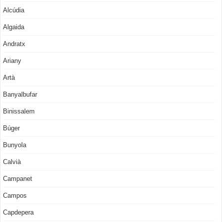
Alcúdia
Algaida
Andratx
Ariany
Artà
Banyalbufar
Binissalem
Búger
Bunyola
Calvià
Campanet
Campos
Capdepera