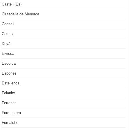
Castell (Es)
Ciutadella de Menorca
Consell
Costitx
Deyá
Eivissa
Escorca
Esporles
Estellencs
Felanitx
Ferreries
Formentera
Fornalutx