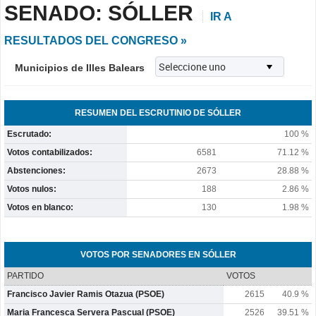
SENADO: SÓLLER
IR A
RESULTADOS DEL CONGRESO »
Municipios de Illes Balears
RESUMEN DEL ESCRUTINIO DE SÓLLER
Escrutado:
100 %
Votos contabilizados:
6581
71.12 %
Abstenciones:
2673
28.88 %
Votos nulos:
188
2.86 %
Votos en blanco:
130
1.98 %
VOTOS POR SENADORES EN SÓLLER
PARTIDO
VOTOS
Francisco Javier Ramis Otazua (PSOE)
2615
40.9 %
Maria Francesca Servera Pascual (PSOE)
2526
39.51 %