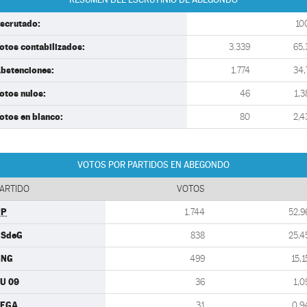
scrutado:
10
otos contabilizados:
3.339
65,
bstenciones:
1.774
34,
otos nulos:
46
1,3
otos en blanco:
80
2,4
VOTOS POR PARTIDOS EN ABEGONDO
ARTIDO
VOTOS
PP
1.744
52,9
PSdeG
838
25,4
BNG
499
15,1
U 09
36
1,0
TEGA
31
0,9