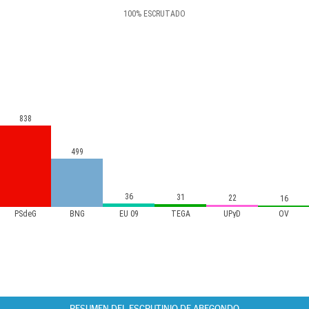
100
%
ESCRUTADO
838
499
36
31
22
16
PSdeG
BNG
EU 09
TEGA
UPyD
OV
RESUMEN DEL ESCRUTINIO DE ABEGONDO