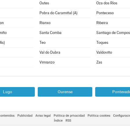
Outes
Oza dos Ríos
Pobra do Caramiñal (A)
Ponteceso
Son
Rianxo
Ribeira
niño
Santa Comba
Santiago de Compos
As)
Teo
Toques
Val do Dubra
Valdoviño
Vimianzo
Zas
Lugo
Ourense
Ponteved
contenidos
Publicidad
Aviso legal
Política de privacidad
Política cookies
Configuraci
Índice
RSS