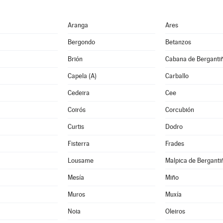
Aranga
Ares
Bergondo
Betanzos
Brión
Cabana de Berganti
Capela (A)
Carballo
Cedeira
Cee
Coirós
Corcubión
Curtis
Dodro
Fisterra
Frades
Lousame
Malpica de Berganti
Mesía
Miño
Muros
Muxía
Noia
Oleiros