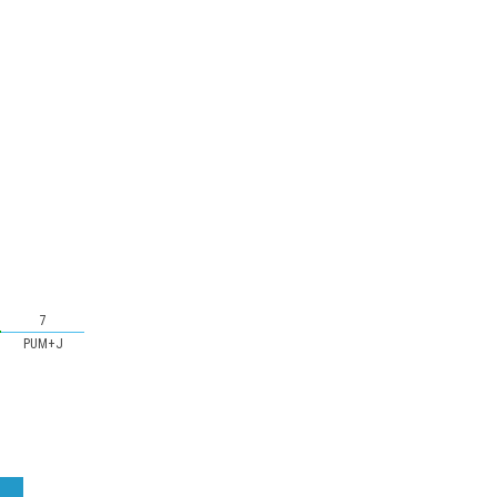
7
PUM+J