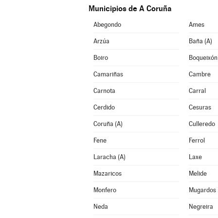
Municipios de A Coruña
Abegondo
Ames
Arzúa
Baña (A)
Boiro
Boqueixón
Camariñas
Cambre
Carnota
Carral
Cerdido
Cesuras
Coruña (A)
Culleredo
Fene
Ferrol
Laracha (A)
Laxe
Mazaricos
Melide
Monfero
Mugardos
Neda
Negreira