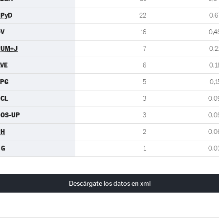
UPyD
22
0,6
OV
16
0,4
PUM+J
7
0,2
VE
6
0,1
FPG
5
0,1
UCL
3
0,0
NOS-UP
3
0,0
PH
2
0,0
 G
1
0,0
Descárgate los datos en xml