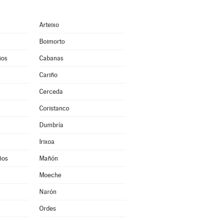
Arteixo
Boimorto
ños
Cabanas
Cariño
Cerceda
Coristanco
Dumbría
Irixoa
ños
Mañón
Moeche
Narón
Ordes