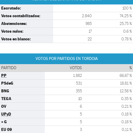
Escrutado:
100 %
Votos contabilizados:
2.840
74,25 %
Abstenciones:
985
25,75 %
Votos nulos:
17
0,6 %
Votos en blanco:
22
0,78 %
VOTOS POR PARTIDOS EN TORDOIA
PARTIDO
VOTOS
%
PP
1.882
66,67 %
PSdeG
531
18,81 %
BNG
355
12,58 %
TEGA
10
0,35 %
OV
6
0,21 %
UPyD
5
0,18 %
+ G
5
0,18 %
EU 09
3
0,11 %