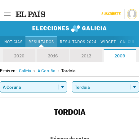
SUSCRÍBETE
Elecciones Gali
NOTICIAS
RESULTADOS
RESULTADOS 2024
WIDGET
CALCULA
2020
2016
2012
2009
Estás en:
Galicia
»
A Coruña
»
Tordoia
TORDOIA
Número de votos