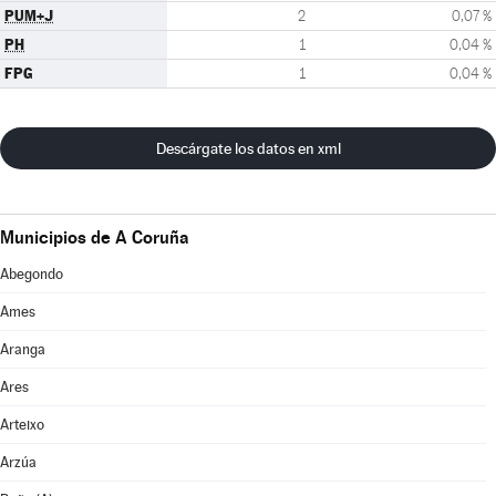
PUM+J
2
0,07 %
PH
1
0,04 %
FPG
1
0,04 %
Descárgate los datos en xml
Municipios de A Coruña
Abegondo
Ames
Aranga
Ares
Arteixo
Arzúa