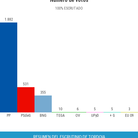
100
%
ESCRUTADO
1.882
531
355
10
6
5
5
3
PP
PSdeG
BNG
TEGA
OV
UPyD
+ G
EU 09
RESUMEN DEL ESCRUTINIO DE TORDOIA