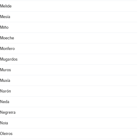
Melide
Mesía
Miño
Moeche
Monfero
Mugardos
Muros
Muxía
Narón
Neda
Negreira
Noia
Oleiros