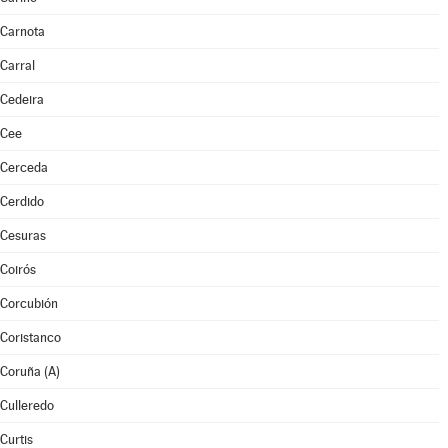
Carnota
Carral
Cedeira
Cee
Cerceda
Cerdido
Cesuras
Coirós
Corcubión
Coristanco
Coruña (A)
Culleredo
Curtis