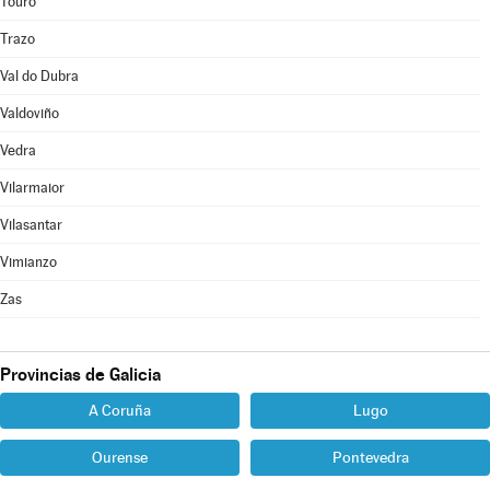
Touro
Trazo
Val do Dubra
Valdoviño
Vedra
Vilarmaior
Vilasantar
Vimianzo
Zas
Provincias de Galicia
A Coruña
Lugo
Ourense
Pontevedra