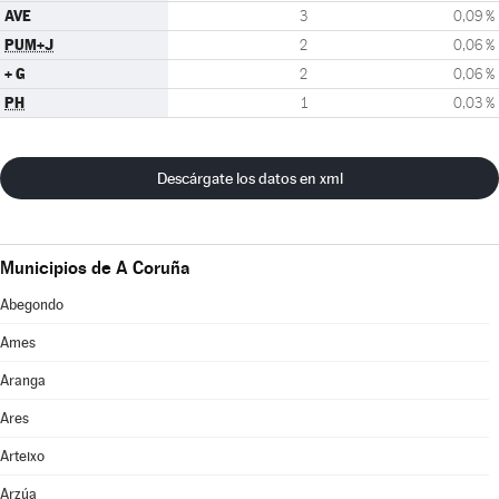
AVE
3
0,09 %
PUM+J
2
0,06 %
+ G
2
0,06 %
PH
1
0,03 %
Descárgate los datos en xml
Municipios de A Coruña
Abegondo
Ames
Aranga
Ares
Arteixo
Arzúa