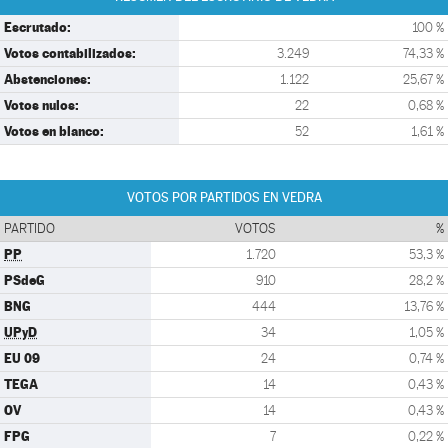
Escrutado:
100 %
Votos contabilizados:
3.249
74,33 %
Abstenciones:
1.122
25,67 %
Votos nulos:
22
0,68 %
Votos en blanco:
52
1,61 %
VOTOS POR PARTIDOS EN VEDRA
PARTIDO
VOTOS
%
PP
1.720
53,3 %
PSdeG
910
28,2 %
BNG
444
13,76 %
UPyD
34
1,05 %
EU 09
24
0,74 %
TEGA
14
0,43 %
OV
14
0,43 %
FPG
7
0,22 %