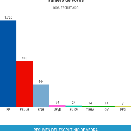
100
%
ESCRUTADO
1.720
910
444
34
24
14
14
7
PP
PSdeG
BNG
UPyD
EU 09
TEGA
OV
FPG
RESUMEN DEL ESCRUTINIO DE VEDRA