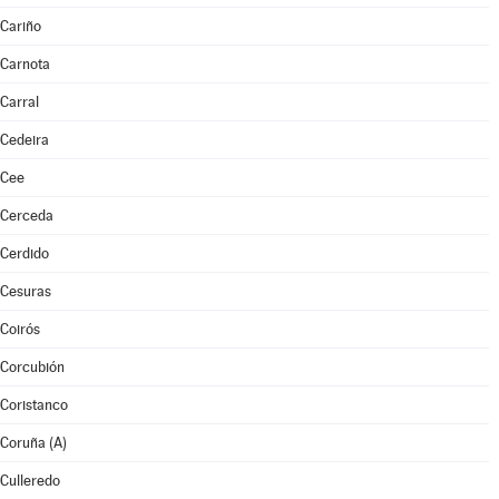
Cariño
Carnota
Carral
Cedeira
Cee
Cerceda
Cerdido
Cesuras
Coirós
Corcubión
Coristanco
Coruña (A)
Culleredo