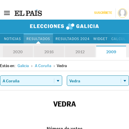
SUSCRÍBETE
Elecciones Gali
NOTICIAS
RESULTADOS
RESULTADOS 2024
WIDGET
CALCULA
2020
2016
2012
2009
Estás en:
Galicia
»
A Coruña
»
Vedra
VEDRA
Número de votos