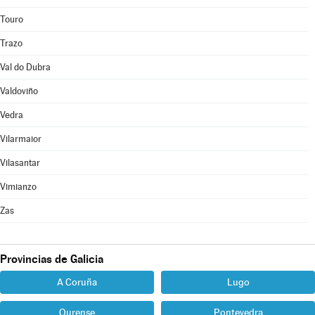
Touro
Trazo
Val do Dubra
Valdoviño
Vedra
Vilarmaior
Vilasantar
Vimianzo
Zas
Provincias de Galicia
A Coruña
Lugo
Ourense
Pontevedra