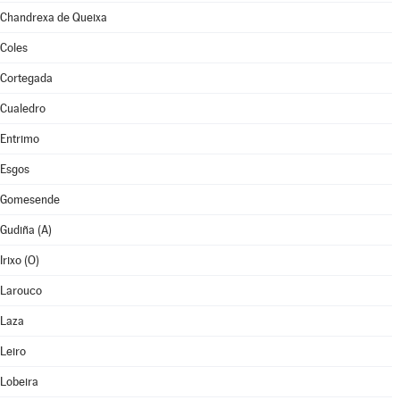
Chandrexa de Queixa
Coles
Cortegada
Cualedro
Entrimo
Esgos
Gomesende
Gudiña (A)
Irixo (O)
Larouco
Laza
Leiro
Lobeira