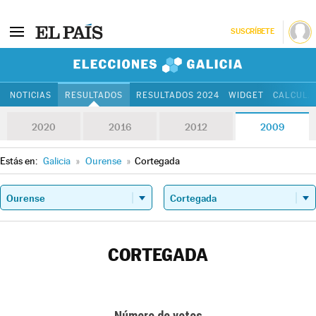
SUSCRÍBETE
Elecciones Gali
NOTICIAS
RESULTADOS
RESULTADOS 2024
WIDGET
CALCULA
2020
2016
2012
2009
Estás en:
Galicia
»
Ourense
»
Cortegada
CORTEGADA
Número de votos