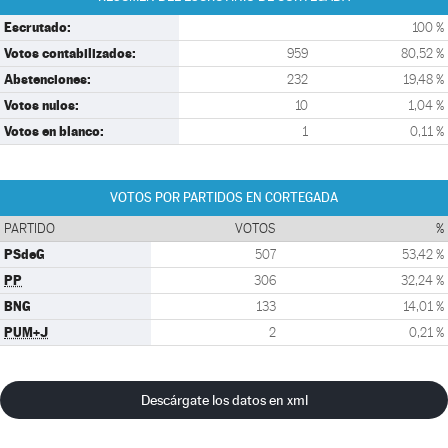
Escrutado:
100 %
Votos contabilizados:
959
80,52 %
Abstenciones:
232
19,48 %
Votos nulos:
10
1,04 %
Votos en blanco:
1
0,11 %
VOTOS POR PARTIDOS EN CORTEGADA
PARTIDO
VOTOS
%
PSdeG
507
53,42 %
PP
306
32,24 %
BNG
133
14,01 %
PUM+J
2
0,21 %
Descárgate los datos en xml