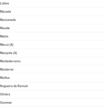
Lobios
Maceda
Manzaneda
Maside
Melón
Merca (A)
Mezquita (A)
Montederramo
Monterrei
Muíños
Nogueira de Ramuín
Oímbra
Ourense