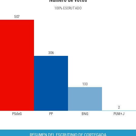
100
%
ESCRUTADO
507
306
133
2
PSdeG
PP
BNG
PUM+J
RESUMEN DEL ESCRUTINIO DE CORTEGADA