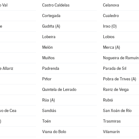
o Val
Castro Caldelas
Celanova
Cortegada
Cualedro
e
Gudiña (A)
Irixo (O)
Lobeira
Lobios
Melón
Merca (A)
Muíños
Nogueira de Ramuín
 Allariz
Padrenda
Parada de Sil
Piñor
Pobra de Trives (A)
Quintela de Leirado
Rairiz de Veiga
Rúa (A)
Rubiá
vo de Cea
Sandiás
San Xoán de Río
)
Toén
Trasmiras
Viana do Bolo
Vilamarín