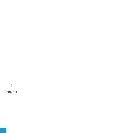
1
PUM+J