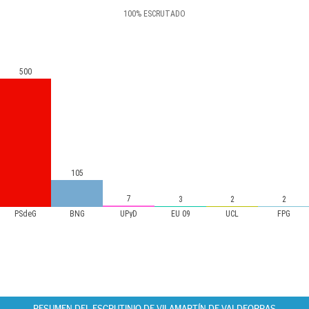
100
%
ESCRUTADO
500
105
7
3
2
2
PSdeG
BNG
UPyD
EU 09
UCL
FPG
RESUMEN DEL ESCRUTINIO DE VILAMARTÍN DE VALDEORRAS