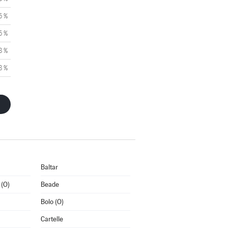
5 %
5 %
8 %
8 %
Baltar
 (O)
Beade
Bolo (O)
Cartelle