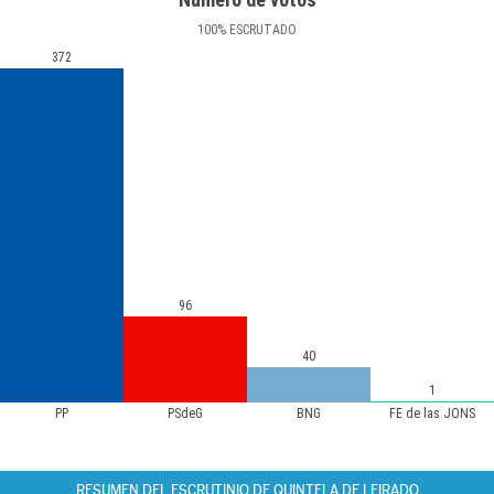
100
%
ESCRUTADO
372
96
40
1
PP
PSdeG
BNG
FE de las JONS
RESUMEN DEL ESCRUTINIO DE QUINTELA DE LEIRADO