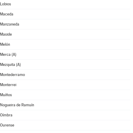
Lobios
Maceda
Manzaneda
Maside
Melón
Merca (A)
Mezquita (A)
Montederramo
Monterrei
Muíños
Nogueira de Ramuín
Oímbra
Ourense