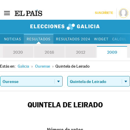
SUSCRÍBETE
Elecciones Gali
NOTICIAS
RESULTADOS
RESULTADOS 2024
WIDGET
CALCULA
2020
2016
2012
2009
Estás en:
Galicia
»
Ourense
»
Quintela de Leirado
QUINTELA DE LEIRADO
Número de votos