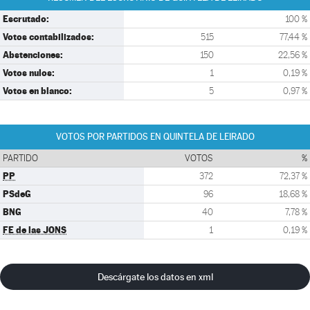
Escrutado:
100 %
Votos contabilizados:
515
77,44 %
Abstenciones:
150
22,56 %
Votos nulos:
1
0,19 %
Votos en blanco:
5
0,97 %
VOTOS POR PARTIDOS EN QUINTELA DE LEIRADO
PARTIDO
VOTOS
%
PP
372
72,37 %
PSdeG
96
18,68 %
BNG
40
7,78 %
FE de las JONS
1
0,19 %
Descárgate los datos en xml