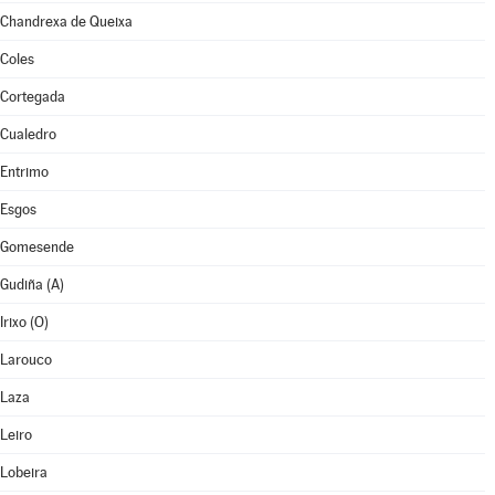
Chandrexa de Queixa
Coles
Cortegada
Cualedro
Entrimo
Esgos
Gomesende
Gudiña (A)
Irixo (O)
Larouco
Laza
Leiro
Lobeira