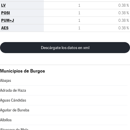
LV
1
0.38 %
POSI
1
0.38 %
PUM+J
1
0.38 %
AES
1
0.38 %
Descárgate los datos en xml
Municipios de Burgos
Abajas
Adrada de Haza
Aguas Cándidas
Aguilar de Bureba
Albillos
Alcocero de Mola