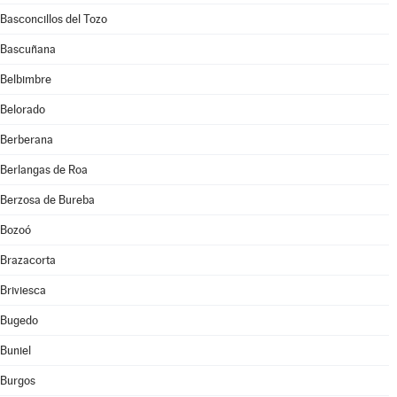
Basconcillos del Tozo
Bascuñana
Belbimbre
Belorado
Berberana
Berlangas de Roa
Berzosa de Bureba
Bozoó
Brazacorta
Briviesca
Bugedo
Buniel
Burgos