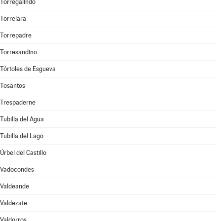
Torregalindo
Torrelara
Torrepadre
Torresandino
Tórtoles de Esgueva
Tosantos
Trespaderne
Tubilla del Agua
Tubilla del Lago
Úrbel del Castillo
Vadocondes
Valdeande
Valdezate
Valdorros