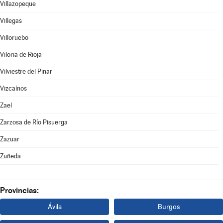
Villazopeque
Villegas
Villoruebo
Viloria de Rioja
Vilviestre del Pinar
Vizcaínos
Zael
Zarzosa de Río Pisuerga
Zazuar
Zuñeda
Provincias:
Ávila
Burgos