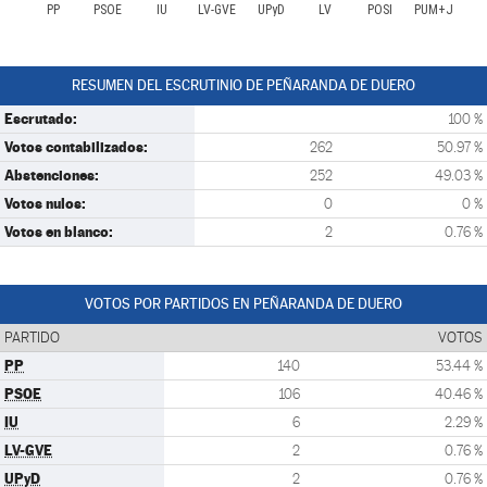
PP
PSOE
IU
LV-GVE
UPyD
LV
POSI
PUM+J
RESUMEN DEL ESCRUTINIO DE PEÑARANDA DE DUERO
Escrutado:
100 %
Votos contabilizados:
262
50.97 %
Abstenciones:
252
49.03 %
Votos nulos:
0
0 %
Votos en blanco:
2
0.76 %
VOTOS POR PARTIDOS EN PEÑARANDA DE DUERO
PARTIDO
VOTOS
PP
140
53.44 %
PSOE
106
40.46 %
IU
6
2.29 %
LV-GVE
2
0.76 %
UPyD
2
0.76 %