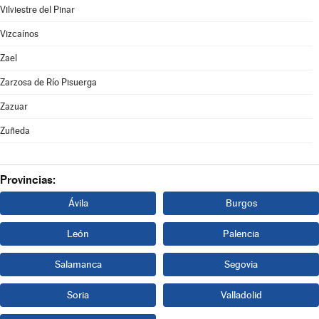
Vilviestre del Pinar
Vizcaínos
Zael
Zarzosa de Río Pisuerga
Zazuar
Zuñeda
Provincias:
Ávila
Burgos
León
Palencia
Salamanca
Segovia
Soria
Valladolid