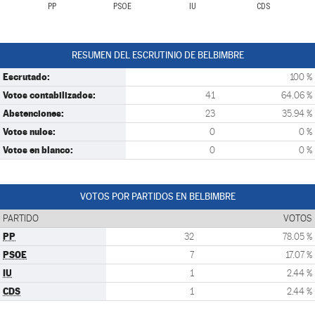
PP
PSOE
IU
CDS
RESUMEN DEL ESCRUTINIO DE BELBIMBRE
Escrutado:
100 %
Votos contabilizados:
41
64.06 %
Abstenciones:
23
35.94 %
Votos nulos:
0
0 %
Votos en blanco:
0
0 %
VOTOS POR PARTIDOS EN BELBIMBRE
PARTIDO
VOTOS
PP
32
78.05 %
PSOE
7
17.07 %
IU
1
2.44 %
CDS
1
2.44 %