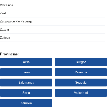
Vizcaínos
Zael
Zarzosa de Río Pisuerga
Zazuar
Zuñeda
Provincias:
Ávila
Burgos
León
Palencia
Salamanca
Segovia
Soria
Valladolid
Zamora