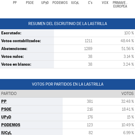
PP
PSOE
UPyD
PODEMOS
IUCyL
C's
VOX
PRIMAVERA
EUROPEA
RESUMEN DEL ESCRUTINIO DE LA LASTRILLA
Escrutado:
100 %
Votos contabilizados:
1211
48.44 %
Abstenciones:
1289
51.56 %
Votos nulos:
38
3.14 %
Votos en blanco:
38
3.24 %
VOTOS POR PARTIDOS EN LA LASTRILLA
PARTIDO
VOTOS
PP
381
32.48 %
PSOE
216
18.41 %
UPyD
176
15 %
PODEMOS
123
10.49 %
IUCyL
82
6.99 %