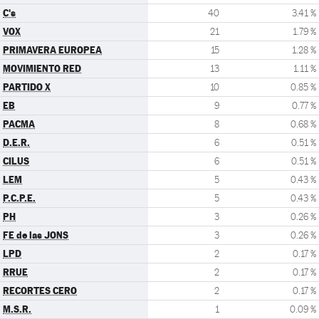
C's
40
3.41 %
VOX
21
1.79 %
PRIMAVERA EUROPEA
15
1.28 %
MOVIMIENTO RED
13
1.11 %
PARTIDO X
10
0.85 %
EB
9
0.77 %
PACMA
8
0.68 %
D.E.R.
6
0.51 %
CILUS
6
0.51 %
LEM
5
0.43 %
P.C.P.E.
5
0.43 %
PH
3
0.26 %
FE de las JONS
3
0.26 %
LPD
2
0.17 %
RRUE
2
0.17 %
RECORTES CERO
2
0.17 %
M.S.R.
1
0.09 %