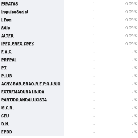
PIRATAS
1
0.09 %
ImpulsoSocial
1
0.09 %
I.Fem
1
0.09 %
SAIn
1
0.09 %
ALTER
1
0.09 %
IPEX-PREX-CREX
1
0.09 %
F.A.C.
-
- %
PREPAL
-
- %
PT
-
- %
P-LIB
-
- %
ACNV-BAR-PRAO-R.E.P.O-UNIO
-
- %
EXTREMADURA UNIDA
-
- %
PARTIDO ANDALUCISTA
-
- %
M.C.R.
-
- %
CEU
-
- %
D.N.
-
- %
EPDD
-
- %