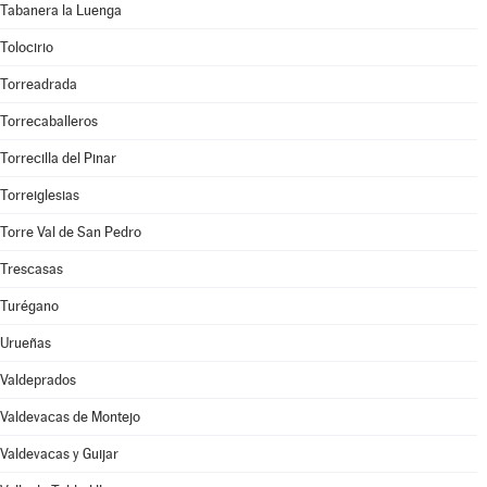
Tabanera la Luenga
Tolocirio
Torreadrada
Torrecaballeros
Torrecilla del Pinar
Torreiglesias
Torre Val de San Pedro
Trescasas
Turégano
Urueñas
Valdeprados
Valdevacas de Montejo
Valdevacas y Guijar