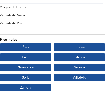
Yanguas de Eresma
Zarzuela del Monte
Zarzuela del Pinar
Provincias:
Ávila
Burgos
León
Palencia
Salamanca
Segovia
Soria
Valladolid
Zamora