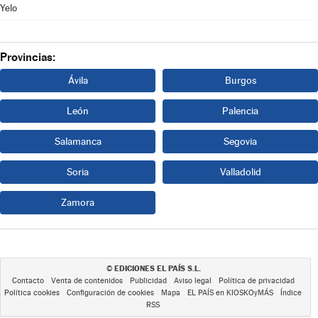
Yelo
Provincias:
Ávila
Burgos
León
Palencia
Salamanca
Segovia
Soria
Valladolid
Zamora
EDICIONES EL PAÍS S.L.
©
Contacto
Venta de contenidos
Publicidad
Aviso legal
Política de privacidad
Política cookies
Configuración de cookies
Mapa
EL PAÍS en KIOSKOyMÁS
Índice
RSS