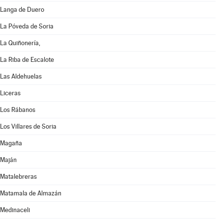
Langa de Duero
La Póveda de Soria
La Quiñonería,
La Riba de Escalote
Las Aldehuelas
Liceras
Los Rábanos
Los Villares de Soria
Magaña
Maján
Matalebreras
Matamala de Almazán
Medinaceli