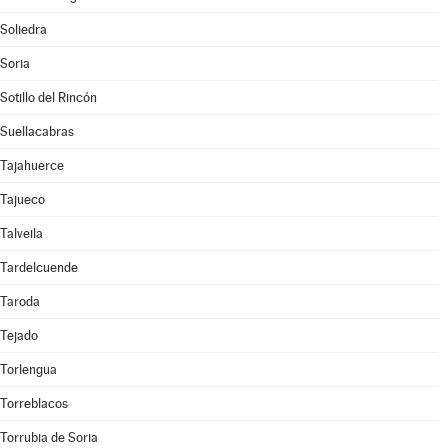
Soliedra
Soria
Sotillo del Rincón
Suellacabras
Tajahuerce
Tajueco
Talveila
Tardelcuende
Taroda
Tejado
Torlengua
Torreblacos
Torrubia de Soria