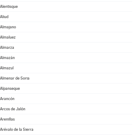
Alentisque
Aliud
Almajano
Almaluez
Almarza
Almazán
Almazul
Almenar de Soria
Alpanseque
Arancón
Arcos de Jalón
Arenillas
Arévalo de la Sierra