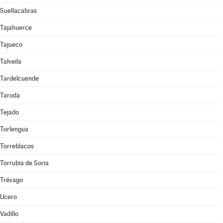
Suellacabras
Tajahuerce
Tajueco
Talveila
Tardelcuende
Taroda
Tejado
Torlengua
Torreblacos
Torrubia de Soria
Trévago
Ucero
Vadillo