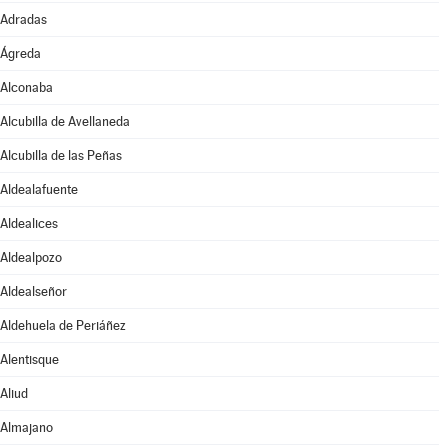
Adradas
Ágreda
Alconaba
Alcubilla de Avellaneda
Alcubilla de las Peñas
Aldealafuente
Aldealices
Aldealpozo
Aldealseñor
Aldehuela de Periáñez
Alentisque
Aliud
Almajano