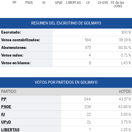
PP
PSOE
IU
UPyD
LIBERTAS
LV
LV-GVE
FE de las
JONS
RESUMEN DEL ESCRUTINIO DE GOLMAYO
Escrutado:
100 %
Votos contabilizados:
564
39.19 %
Abstenciones:
875
60.81 %
Votos nulos:
4
0.71 %
Votos en blanco:
8
1.43 %
VOTOS POR PARTIDOS EN GOLMAYO
PARTIDO
VOTOS
PP
244
43.57 %
PSOE
239
42.68 %
IU
22
3.93 %
UPyD
21
3.75 %
LIBERTAS
7
1.25 %