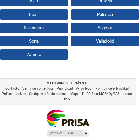
Ávila
Burgos
León
Palencia
Salamanca
Segovia
Soria
Valladolid
Zamora
EDICIONES EL PAÍS S.L.
©
Contacto
Venta de contenidos
Publicidad
Aviso legal
Política de privacidad
Política cookies
Configuración de cookies
Mapa
EL PAÍS en KIOSKOyMÁS
Índice
RSS