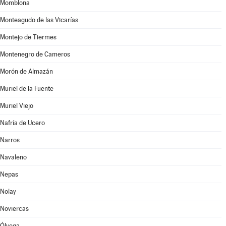
Momblona
Monteagudo de las Vicarías
Montejo de Tiermes
Montenegro de Cameros
Morón de Almazán
Muriel de la Fuente
Muriel Viejo
Nafría de Ucero
Narros
Navaleno
Nepas
Nolay
Noviercas
Ólvega