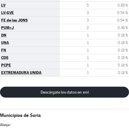
LV
5
0.89 %
LV-GVE
3
0.54 %
FE de las JONS
3
0.54 %
PUM+J
2
0.36 %
DN
1
0.18 %
UNA
1
0.18 %
FN
1
0.18 %
CDS
1
0.18 %
PCPE
1
0.18 %
EXTREMADURA UNIDA
1
0.18 %
Descárgate los datos en xml
Municipios de Soria
Abejar