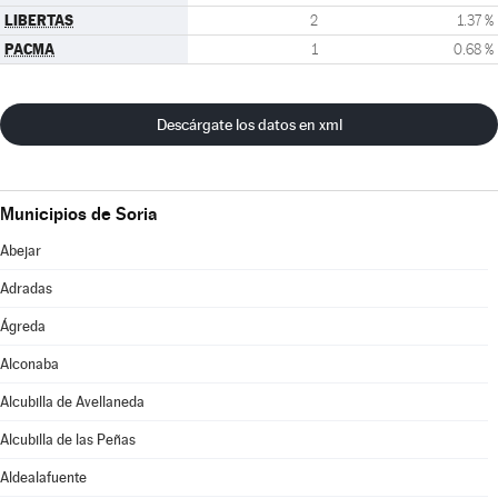
LIBERTAS
2
1.37 %
PACMA
1
0.68 %
Descárgate los datos en xml
Municipios de Soria
Abejar
Adradas
Ágreda
Alconaba
Alcubilla de Avellaneda
Alcubilla de las Peñas
Aldealafuente