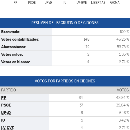
PP
PSOE
UPyD
IU
LV-GVE
LIBERTAS
PACMA
RESUMEN DEL ESCRUTINIO DE CIDONES
Escrutado:
100 %
Votos contabilizados:
148
46.25 %
Abstenciones:
172
53.75 %
Votos nulos:
2
1.35 %
Votos en blanco:
4
2.74 %
VOTOS POR PARTIDOS EN CIDONES
PARTIDO
VOTOS
PP
64
43.84 %
PSOE
57
39.04 %
UPyD
9
6.16 %
IU
5
3.42 %
LV-GVE
4
2.74 %