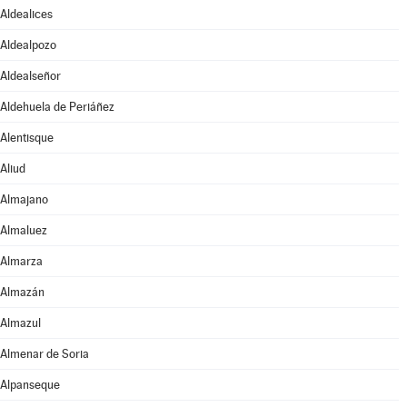
Aldealices
Aldealpozo
Aldealseñor
Aldehuela de Periáñez
Alentisque
Aliud
Almajano
Almaluez
Almarza
Almazán
Almazul
Almenar de Soria
Alpanseque