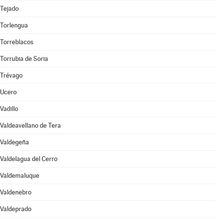
Tejado
Torlengua
Torreblacos
Torrubia de Soria
Trévago
Ucero
Vadillo
Valdeavellano de Tera
Valdegeña
Valdelagua del Cerro
Valdemaluque
Valdenebro
Valdeprado