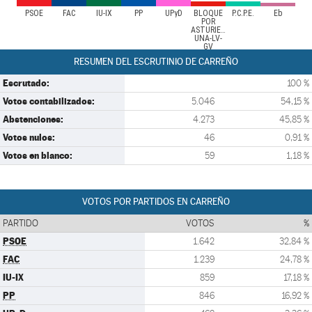
PSOE
FAC
IU-IX
PP
UPyD
BLOQUE
P.C.P.E.
Eb
POR
ASTURIES-
UNA-LV-
GV
RESUMEN DEL ESCRUTINIO DE CARREÑO
Escrutado:
100 %
Votos contabilizados:
5.046
54,15 %
Abstenciones:
4.273
45,85 %
Votos nulos:
46
0,91 %
Votos en blanco:
59
1,18 %
VOTOS POR PARTIDOS EN CARREÑO
PARTIDO
VOTOS
%
PSOE
1.642
32,84 %
FAC
1.239
24,78 %
IU-IX
859
17,18 %
PP
846
16,92 %