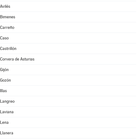
Avilés
Bimenes
Carreño
Caso
Castrillón
Corvera de Asturias
Gijón
Gozón
Illas
Langreo
Laviana
Lena
Llanera