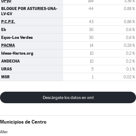
UPyD
168
3,36 %
BLOQUE POR ASTURIES-UNA-
44
0,88 %
LV-GV
P.C.P.E.
43
0,86 %
Eb
30
0,6 %
Equo-Los Verdes
30
0,6 %
PACMA
14
0,28 %
Ideas-Hartos.org
10
0,2 %
ANDECHA
10
0,2 %
URAS
5
0,1 %
MSR
1
0,02 %
Descárgate los datos en xml
Municipios de Centro
Aller