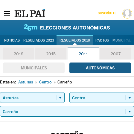
SUSCRÍBETE
26M | Elec
NOTICIAS
RESULTADOS 2023
RESULTADOS 2019
PACTOS
MUNICIPALE
2019
2015
2011
2007
MUNICIPALES
AUTONÓMICAS
Estás en:
Asturias
»
Centro
»
Carreño