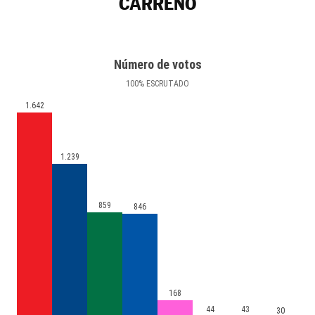
CARREÑO
Número de votos
100
%
ESCRUTADO
1.642
1.239
859
846
168
44
43
30