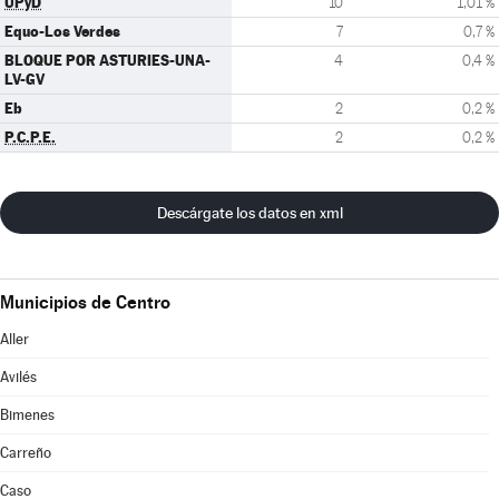
UPyD
10
1,01 %
Equo-Los Verdes
7
0,7 %
BLOQUE POR ASTURIES-UNA-
4
0,4 %
LV-GV
Eb
2
0,2 %
P.C.P.E.
2
0,2 %
Descárgate los datos en xml
Municipios de Centro
Aller
Avilés
Bimenes
Carreño
Caso