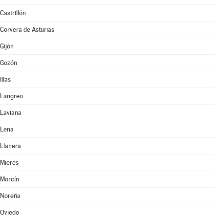
Castrillón
Corvera de Asturias
Gijón
Gozón
Illas
Langreo
Laviana
Lena
Llanera
Mieres
Morcín
Noreña
Oviedo