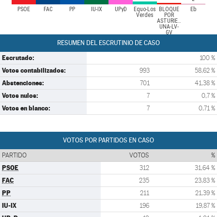
PSOE
FAC
PP
IU-IX
UPyD
Equo-Los
BLOQUE
Eb
Verdes
POR
ASTURIES-
UNA-LV-
GV
RESUMEN DEL ESCRUTINIO DE CASO
Escrutado:
100 %
Votos contabilizados:
993
58,62 %
Abstenciones:
701
41,38 %
Votos nulos:
7
0,7 %
Votos en blanco:
7
0,71 %
VOTOS POR PARTIDOS EN CASO
PARTIDO
VOTOS
%
PSOE
312
31,64 %
FAC
235
23,83 %
PP
211
21,39 %
IU-IX
196
19,87 %