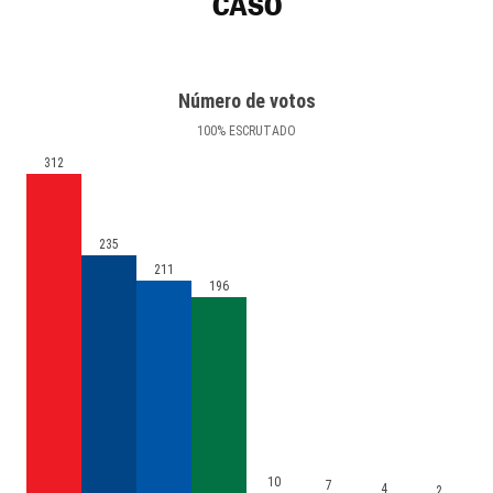
CASO
Número de votos
100
%
ESCRUTADO
312
235
211
196
10
7
4
2