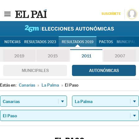
SUSCRÍBETE
26M | Elec
NOTICIAS
RESULTADOS 2023
RESULTADOS 2019
PACTOS
MUNICIPALE
2019
2015
2011
2007
MUNICIPALES
AUTONÓMICAS
Estás en:
Canarias
»
La Palma
»
El Paso