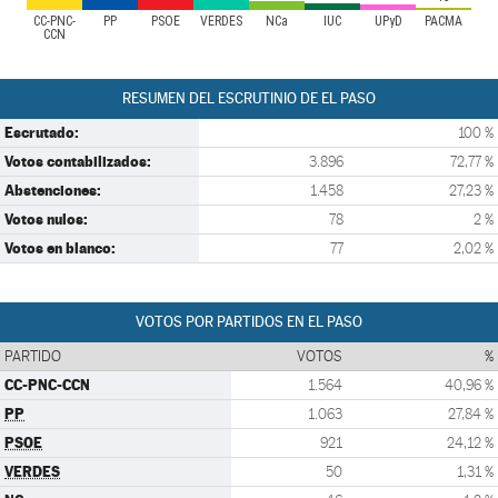
CC-PNC-
PP
PSOE
VERDES
NCa
IUC
UPyD
PACMA
CCN
RESUMEN DEL ESCRUTINIO DE EL PASO
Escrutado:
100 %
Votos contabilizados:
3.896
72,77 %
Abstenciones:
1.458
27,23 %
Votos nulos:
78
2 %
Votos en blanco:
77
2,02 %
VOTOS POR PARTIDOS EN EL PASO
PARTIDO
VOTOS
%
CC-PNC-CCN
1.564
40,96 %
PP
1.063
27,84 %
PSOE
921
24,12 %
VERDES
50
1,31 %