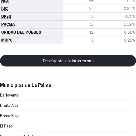
NCa
46
1,2 %
IUC
35
0,92 %
UPyD
27
0,71 %
PACMA
15
0,39 %
UNIDAD DEL PUEBLO
12
0,31 %
MUPC
8
0,21 %
Descárgate los datos en xml
Municipios de La Palma
Barlovento
Breña Alta
Breña Baja
El Paso