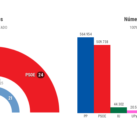
os
Núme
TADO
100
564.954
509.738
24
PSOE
a
25
21
44.302
20.5
PP
PSOE
IU
UP