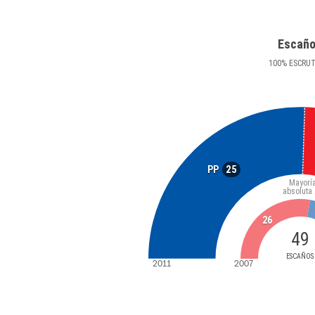
Escañ
100
%
ESCRU
25
PP
Mayorí
absoluta
26
49
ESCAÑOS
2011
2007