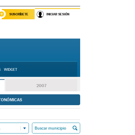
SUSCRÍBETE
INICIAR SESIÓN
S
WIDGET
2007
TONÓMICAS