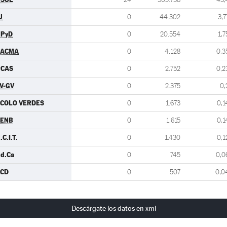
U
0
44.302
3,7
UPyD
0
20.554
1,7
PACMA
0
4.128
0,3
PCAS
0
2.752
0,2
V-GV
0
2.375
0,
COLO VERDES
0
1.673
0,1
CENB
0
1.615
0,1
.C.I.T.
0
1.430
0,1
d.Ca
0
745
0,0
CCD
0
507
0,0
Descárgate los datos en xml