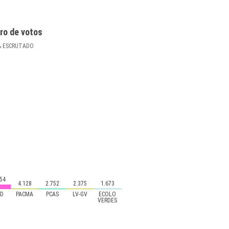
ro de votos
%
ESCRUTADO
54
4.128
2.752
2.375
1.673
yD
PACMA
PCAS
LV-GV
ECOLO
VERDES