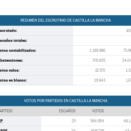
RESUMEN DEL ESCRUTINIO DE CASTILLA LA MANCHA
scrutado:
10
scaños totales:
otos contabilizados:
1.189.986
75,9
bstenciones:
376.655
24,0
otos nulos:
15.570
1,3
otos en blanco:
19.643
1,6
VOTOS POR PARTIDOS EN CASTILLA LA MANCHA
ARTIDO
ESCAÑOS
VOTOS
PP
25
564.954
48,1
PSOE
24
509.738
43,