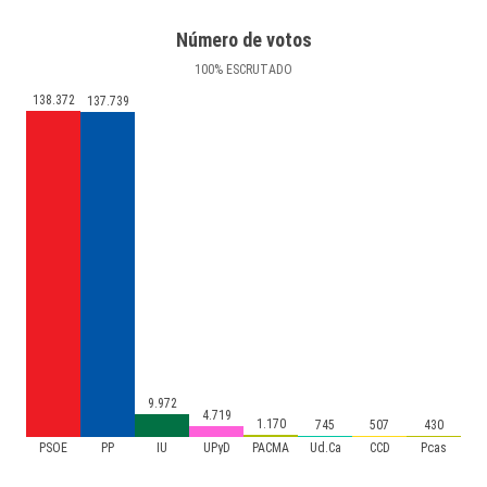
Número de votos
100
%
ESCRUTADO
138.372
137.739
9.972
4.719
1.170
745
507
430
PSOE
PP
IU
UPyD
PACMA
Ud.Ca
CCD
Pcas