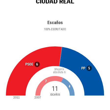
CIUDAD REAL
Escaños
100
%
ESCRUTADO
6
PSOE
5
PP
Mayoría
absoluta
6
7
4
11
ESCAÑOS
2011
2007