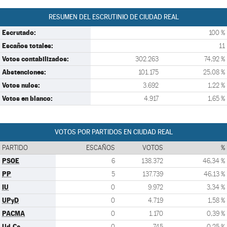
RESUMEN DEL ESCRUTINIO DE CIUDAD REAL
Escrutado:
100 %
Escaños totales:
11
Votos contabilizados:
302.263
74,92 %
Abstenciones:
101.175
25,08 %
Votos nulos:
3.692
1,22 %
Votos en blanco:
4.917
1,65 %
VOTOS POR PARTIDOS EN CIUDAD REAL
PARTIDO
ESCAÑOS
VOTOS
%
PSOE
6
138.372
46,34 %
PP
5
137.739
46,13 %
IU
0
9.972
3,34 %
UPyD
0
4.719
1,58 %
PACMA
0
1.170
0,39 %
Ud.Ca
0
745
0,25 %