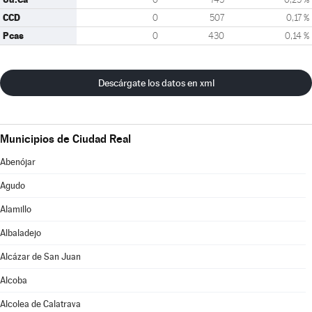
CCD
0
507
0,17 %
Pcas
0
430
0,14 %
Descárgate los datos en xml
Municipios de Ciudad Real
Abenójar
Agudo
Alamillo
Albaladejo
Alcázar de San Juan
Alcoba
Alcolea de Calatrava