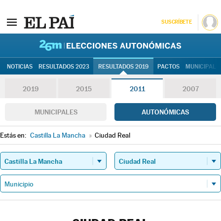
SUSCRÍBETE
26M | Elec
NOTICIAS
RESULTADOS 2023
RESULTADOS 2019
PACTOS
MUNICIPALE
2019
2015
2011
2007
MUNICIPALES
AUTONÓMICAS
Estás en:
Castilla La Mancha
»
Ciudad Real