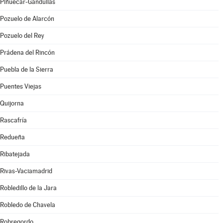
Piñuécar-Gandullas
Pozuelo de Alarcón
Pozuelo del Rey
Prádena del Rincón
Puebla de la Sierra
Puentes Viejas
Quijorna
Rascafría
Redueña
Ribatejada
Rivas-Vaciamadrid
Robledillo de la Jara
Robledo de Chavela
Robregordo