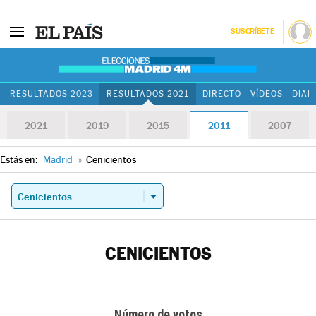
SUSCRÍBETE
RESULTADOS 2023
RESULTADOS 2021
DIRECTO
VÍDEOS
DIAR
2021
2019
2015
2011
2007
Estás en:
Madrid
»
Cenicientos
CENICIENTOS
Número de votos