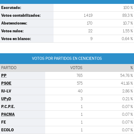
Escrutado:
100 %
Votos contabilizados:
1.419
89,3 %
Abstenciones:
170
10,7 %
Votos nulos:
22
1,55 %
Votos en blanco:
9
0,64 %
VOTOS POR PARTIDOS EN CENICIENTOS
PARTIDO
VOTOS
%
PP
765
54,76 %
PSOE
575
41,16 %
IU-LV
40
2,86 %
UPyD
3
0,21 %
P.C.P.E.
1
0,07 %
PACMA
1
0,07 %
FE
1
0,07 %
ECOLO
1
0,07 %