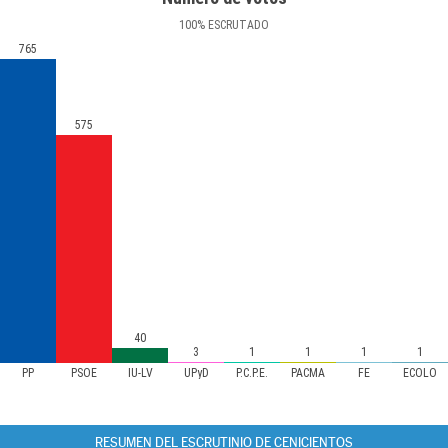
100
%
ESCRUTADO
765
575
40
3
1
1
1
1
PP
PSOE
IU-LV
UPyD
P.C.P.E.
PACMA
FE
ECOLO
RESUMEN DEL ESCRUTINIO DE CENICIENTOS