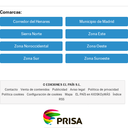
Comarcas:
Corredor del Henares
Municipio de Madrid
Sierra Norte
Zona Este
Zona Noroccidental
Zona Oeste
Zona Sur
Zona Suroeste
EDICIONES EL PAÍS S.L.
©
Contacto
Venta de contenidos
Publicidad
Aviso legal
Política de privacidad
Política cookies
Configuración de cookies
Mapa
EL PAÍS en KIOSKOyMÁS
Índice
RSS