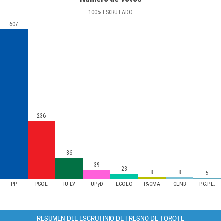
100
%
ESCRUTADO
607
236
86
39
23
8
8
5
PP
PSOE
IU-LV
UPyD
ECOLO
PACMA
CENB
P.C.P.E.
RESUMEN DEL ESCRUTINIO DE FRESNO DE TOROTE