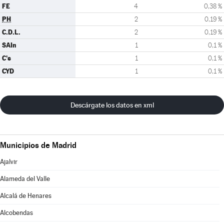
FE
4
0,38 %
PH
2
0,19 %
C.D.L.
2
0,19 %
SAIn
1
0,1 %
C's
1
0,1 %
CYD
1
0,1 %
Descárgate los datos en xml
Municipios de Madrid
Ajalvir
Alameda del Valle
Alcalá de Henares
Alcobendas