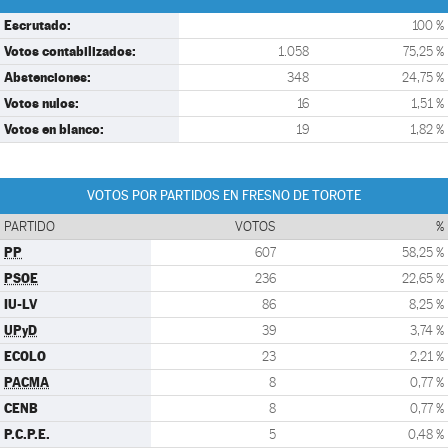
Escrutado:
100 %
Votos contabilizados:
1.058
75,25 %
Abstenciones:
348
24,75 %
Votos nulos:
16
1,51 %
Votos en blanco:
19
1,82 %
VOTOS POR PARTIDOS EN FRESNO DE TOROTE
PARTIDO
VOTOS
%
PP
607
58,25 %
PSOE
236
22,65 %
IU-LV
86
8,25 %
UPyD
39
3,74 %
ECOLO
23
2,21 %
PACMA
8
0,77 %
CENB
8
0,77 %
P.C.P.E.
5
0,48 %