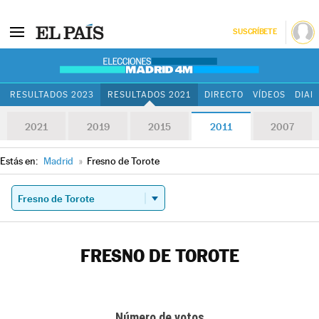
SUSCRÍBETE
RESULTADOS 2023
RESULTADOS 2021
DIRECTO
VÍDEOS
DIAR
2021
2019
2015
2011
2007
Estás en:
Madrid
»
Fresno de Torote
FRESNO DE TOROTE
Número de votos