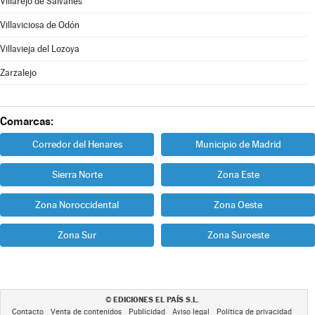
Villarejo de Salvanés
Villaviciosa de Odón
Villavieja del Lozoya
Zarzalejo
Comarcas:
Corredor del Henares
Municipio de Madrid
Sierra Norte
Zona Este
Zona Noroccidental
Zona Oeste
Zona Sur
Zona Suroeste
EDICIONES EL PAÍS S.L.
©
Contacto
Venta de contenidos
Publicidad
Aviso legal
Política de privacidad