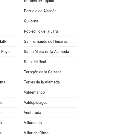
Perales de Tajuña
Pozuelo de Alarcón
Quijorna
Robledillo de la Jara
alix
San Fernando de Henares
s Reyes
Santa María de la Alameda
Soto del Real
Torrejón de la Calzada
ama
Torres de la Alameda
Valdemanco
do
Valdepiélagos
o
Venturada
o
Villamanta
s
Villar del Olmo