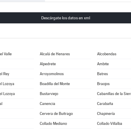
Descárgate los datos en xml
l Valle
Alcalá de Henares
Alcobendas
Alpedrete
Ambite
el Rey
Arroyomolinos
Batres
el Lozoya
Boadilla del Monte
Braojos
el Lozoya
Bustarviejo
Cabanillas de la Sier
al
Canencia
Carabaña
Cervera de Buitrago
Chapinería
Collado Mediano
Collado Villalba