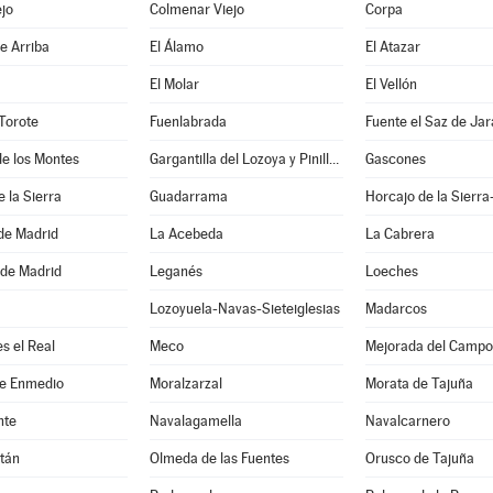
jo
Colmenar Viejo
Corpa
e Arriba
El Álamo
El Atazar
El Molar
El Vellón
Torote
Fuenlabrada
Fuente el Saz de Ja
e los Montes
Gargantilla del Lozoya y Pinilla de Buitrago
Gascones
e la Sierra
Guadarrama
Horcajo de la Sierra
e Madrid
La Acebeda
La Cabrera
 de Madrid
Leganés
Loeches
Lozoyuela-Navas-Sieteiglesias
Madarcos
s el Real
Meco
Mejorada del Campo
de Enmedio
Moralzarzal
Morata de Tajuña
nte
Navalagamella
Navalcarnero
tán
Olmeda de las Fuentes
Orusco de Tajuña