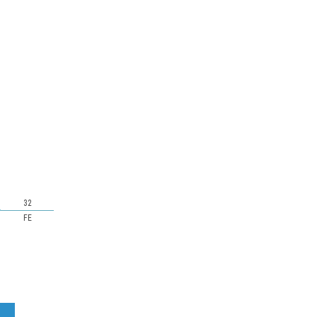
32
FE