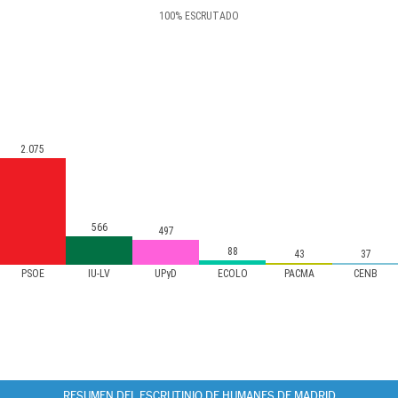
100
%
ESCRUTADO
2.075
566
497
88
43
37
PSOE
IU-LV
UPyD
ECOLO
PACMA
CENB
RESUMEN DEL ESCRUTINIO DE HUMANES DE MADRID