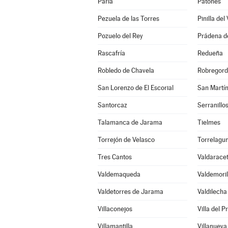
Parla
Patones
Pezuela de las Torres
Pinilla del 
Pozuelo del Rey
Prádena d
Rascafría
Redueña
Robledo de Chavela
Robregor
San Lorenzo de El Escorial
San Martín
Santorcaz
Serranillos
Talamanca de Jarama
Tielmes
Torrejón de Velasco
Torrelagu
Tres Cantos
Valdarace
Valdemaqueda
Valdemoril
Valdetorres de Jarama
Valdilecha
Villaconejos
Villa del P
Villamantilla
Villanueva