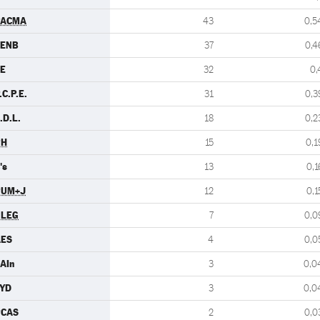
PACMA
43
0,5
CENB
37
0,4
E
32
0,
.C.P.E.
31
0,3
.D.L.
18
0,2
PH
15
0,1
's
13
0,1
PUM+J
12
0,1
ULEG
7
0,0
AES
4
0,0
AIn
3
0,0
YD
3
0,0
PCAS
2
0,0