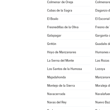
Colmenar de Oreja
Colmenare
Cubas de la Sagra
Daganzo d
El Boalo
El Escorial
Fresnedillas de la Oliva
Fresno de 
Galapagar
Garganta d
Griñón
Guadalix d
Hoyo de Manzanares
Humanes d
La Serna del Monte
Las Rozas
Los Santos de la Humosa
Lozoya
Majadahonda
Manzanare
Montejo de la Sierra
Moraleja 
Navacerrada
Navalafue
Navas del Rey
Nuevo Baz