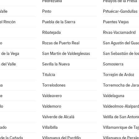
Pedrezuela
Pelayos de la Presa
Valle
Pinto
Piñuécar-Gandullas
el Rincón
Puebla de la Sierra
Puentes Viejas
Ribatejada
Rivas-Vaciamadrid
do
Rozas de Puerto Real
San Agustín del Guad
 de la Vega
San Martín de Valdeiglesias
San Sebastián de lo
 del Valle
Sevilla la Nueva
Somosierra
Titulcia
Torrejón de Ardoz
na
Torrelodones
Torremocha de Jar
te
Valdeavero
Valdelaguna
lo
Valdemoro
Valdeolmos-Alalpar
Valverde de Alcalá
Velilla de San Antoni
rado
Villalbilla
Villamanrique de Taj
 de la Cañada
Villanueva del Pardillo
Villanueva de Perale