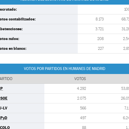
scrutado:
10
otos contabilizados:
8.173
68,7
bstenciones:
3.721
31,2
otos nulos:
208
2,5
otos en blanco:
227
2,8
VOTOS POR PARTIDOS EN HUMANES DE MADRID
ARTIDO
VOTOS
PP
4.292
53,8
PSOE
2.075
26,0
U-LV
566
7,1
UPyD
497
6,2
ECOLO
88
1,