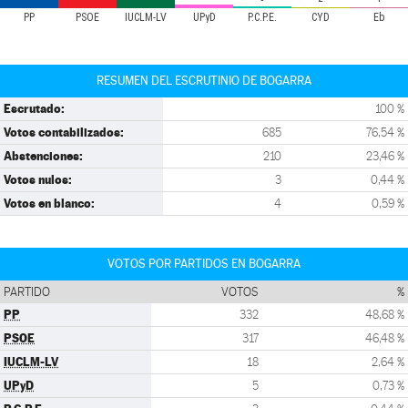
PP
PSOE
IUCLM-LV
UPyD
P.C.P.E.
CYD
Eb
RESUMEN DEL ESCRUTINIO DE BOGARRA
Escrutado:
100 %
Votos contabilizados:
685
76,54 %
Abstenciones:
210
23,46 %
Votos nulos:
3
0,44 %
Votos en blanco:
4
0,59 %
VOTOS POR PARTIDOS EN BOGARRA
PARTIDO
VOTOS
%
PP
332
48,68 %
PSOE
317
46,48 %
IUCLM-LV
18
2,64 %
UPyD
5
0,73 %