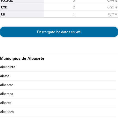
P.C.P.E.
3
0,44 %
CYD
2
0,29 %
Eb
1
0,15 %
Descárgate los datos en xml
Municipios de Albacete
Abengibre
Alatoz
Albacete
Albatana
Alborea
Alcadozo