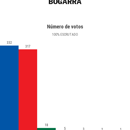
BOGARRA
Número de votos
100
%
ESCRUTADO
332
317
18
5
3
2
1