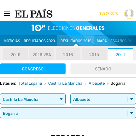
SUSCRÍBETE
10N | Eleccion
NOTICIAS
RESULTADOS 2023
RESULTADOS 2019
MAPA
ESCAÑOS POR 
2019
2019-28A
2016
2015
2011
CONGRESO
SENADO
Estás en:
Total España
»
Castilla La Mancha
»
Albacete
»
Bogarra