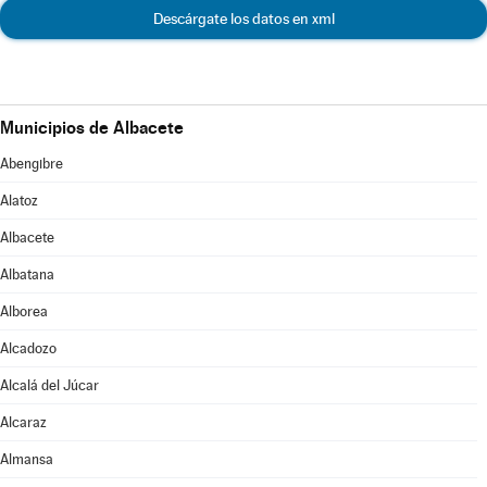
Descárgate los datos en xml
Municipios de Albacete
Abengibre
Alatoz
Albacete
Albatana
Alborea
Alcadozo
Alcalá del Júcar
Alcaraz
Almansa