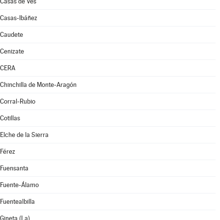
Casas de Ves
Casas-Ibáñez
Caudete
Cenizate
CERA
Chinchilla de Monte-Aragón
Corral-Rubio
Cotillas
Elche de la Sierra
Férez
Fuensanta
Fuente-Álamo
Fuentealbilla
Gineta (La)