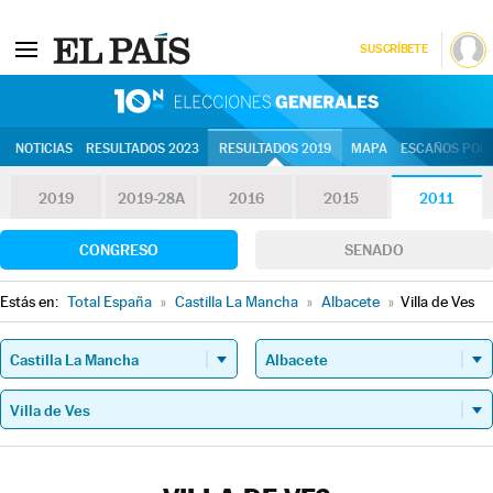
SUSCRÍBETE
10N | Eleccion
NOTICIAS
RESULTADOS 2023
RESULTADOS 2019
MAPA
ESCAÑOS POR 
2019
2019-28A
2016
2015
2011
CONGRESO
SENADO
Estás en:
Total España
»
Castilla La Mancha
»
Albacete
»
Villa de Ves