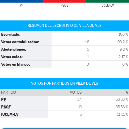
PP
PSOE
IUCLM-LV
RESUMEN DEL ESCRUTINIO DE VILLA DE VES
Escrutado:
100 %
Votos contabilizados:
46
90,2 %
Abstenciones:
5
9,8 %
Votos nulos:
1
2,17 %
Votos en blanco:
0
0 %
VOTOS POR PARTIDOS EN VILLA DE VES
PARTIDO
VOTOS
%
PP
24
53,33 %
PSOE
16
35,56 %
IUCLM-LV
5
11,11 %