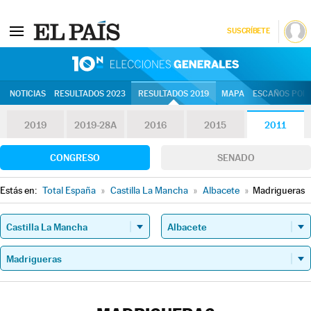
SUSCRÍBETE
10N | Eleccion
NOTICIAS
RESULTADOS 2023
RESULTADOS 2019
MAPA
ESCAÑOS POR 
2019
2019-28A
2016
2015
2011
CONGRESO
SENADO
Estás en:
Total España
»
Castilla La Mancha
»
Albacete
»
Madrigueras