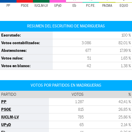
PP
PSOE
IUCLM-LV
UPyD
Eb
P.C.P.E.
PACMA
EQUO
RESUMEN DEL ESCRUTINIO DE MADRIGUERAS
Escrutado:
100 %
Votos contabilizados:
3.086
82,01 %
Abstenciones:
677
17,99 %
Votos nulos:
51
1,65 %
Votos en blanco:
42
1,38 %
VOTOS POR PARTIDOS EN MADRIGUERAS
PARTIDO
VOTOS
%
PP
1.287
42,41 %
PSOE
815
26,85 %
IUCLM-LV
785
25,86 %
UPyD
65
2,14 %