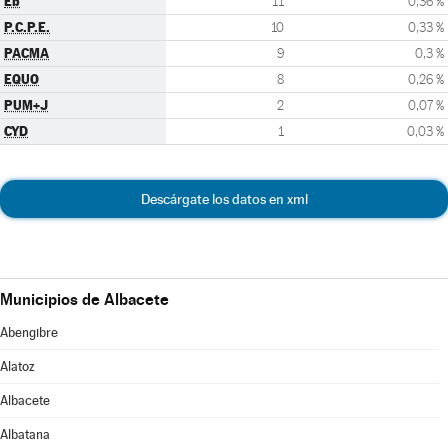
Eb
11
0,36 %
P.C.P.E.
10
0,33 %
PACMA
9
0,3 %
EQUO
8
0,26 %
PUM+J
2
0,07 %
CYD
1
0,03 %
Descárgate los datos en xml
Municipios de Albacete
Abengibre
Alatoz
Albacete
Albatana