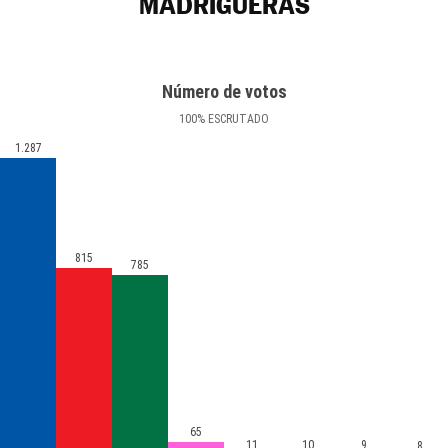
MADRIGUERAS
Número de votos
100
%
ESCRUTADO
1.287
815
785
65
11
10
9
8