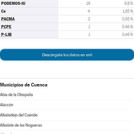
PODEMOS-IU
19
8,8 %
Cs
4
1,85 %
PACMA
2
0,93 %
PCPE
1
0,46 %
P-LIB
1
0,46 %
Descárgate los datos en xml
Municipios de Cuenca
Abia de la Obispalía
Alarcón
Albaladejo del Cuende
Albalate de las Nogueras