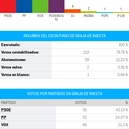
4
2
1
1
PSOE
PP
VOX
PODEMOS-
Cs
PACMA
PCPE
P-LIB
IU
RESUMEN DEL ESCRUTINIO DE GRAJA DE INIESTA
Escrutado:
100 %
Votos contabilizados:
219
78,78 %
Abstenciones:
59
21,22 %
Votos nulos:
2
0,91 %
Votos en blanco:
1
0,46 %
VOTOS POR PARTIDOS EN GRAJA DE INIESTA
PARTIDO
VOTOS
%
PSOE
91
42,13 %
PP
52
24,07 %
VOX
46
21,3 %