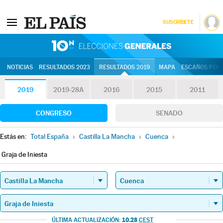
SUSCRÍBETE
10N | Eleccion
NOTICIAS
RESULTADOS 2023
RESULTADOS 2019
MAPA
ESCAÑOS POR 
2019
2019-28A
2016
2015
2011
CONGRESO
SENADO
Estás en:
Total España
»
Castilla La Mancha
»
Cuenca
»
Graja de Iniesta
10.28
ÚLTIMA ACTUALIZACIÓN:
CEST