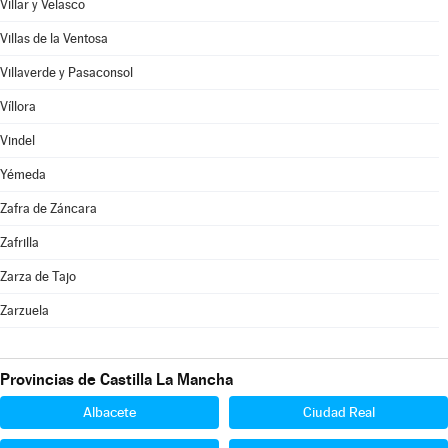
Villar y Velasco
Villas de la Ventosa
Villaverde y Pasaconsol
Víllora
Vindel
Yémeda
Zafra de Záncara
Zafrilla
Zarza de Tajo
Zarzuela
Provincias de Castilla La Mancha
Albacete
Ciudad Real