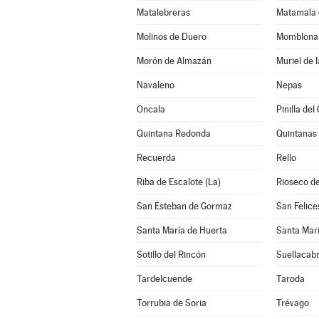
Matalebreras
Matamala 
Molinos de Duero
Momblona
Morón de Almazán
Muriel de 
Navaleno
Nepas
Oncala
Pinilla de
Quintana Redonda
Quintanas
Recuerda
Rello
Riba de Escalote (La)
Rioseco de
San Esteban de Gormaz
San Felice
Santa María de Huerta
Santa Marí
Sotillo del Rincón
Suellacab
Tardelcuende
Taroda
Torrubia de Soria
Trévago