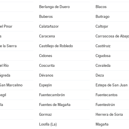
Berlanga de Duero
Blacos
Buberos
Buitrago
el Pinar
Calatañazor
Caltojar
s
Caracena
Carrascosa de Abaj
de la Sierra
Castillejo de Robledo
Castilruiz
Cidones
Cigudosa
el Río
Coscurita
Covaleda
Ágreda
Dévanos
Deza
San Marcelino
Espejón
Estepa de San Juan
egil
Fuentecambrón
Fuentecantos
la
Fuentes de Magaña
Fuentestrún
Gormaz
Herrera de Soria
Losilla (La)
Magaña