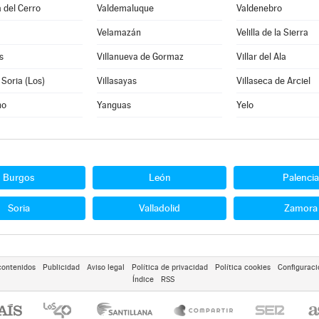
 del Cerro
Valdemaluque
Valdenebro
Velamazán
Velilla de la Sierra
s
Villanueva de Gormaz
Villar del Ala
 Soria (Los)
Villasayas
Villaseca de Arciel
no
Yanguas
Yelo
Burgos
León
Palencia
Soria
Valladolid
Zamora
contenidos
Publicidad
Aviso legal
Política de privacidad
Política cookies
Configuraci
Índice
RSS