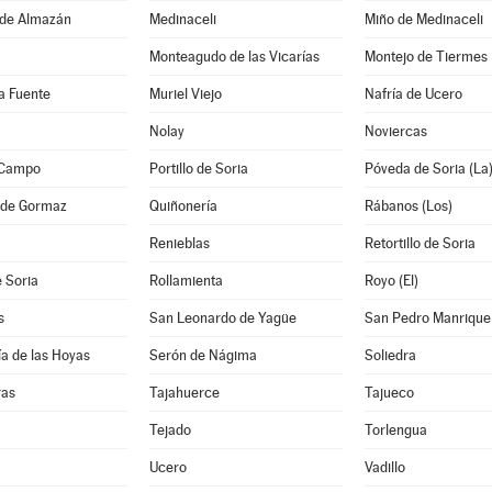
de Almazán
Medinaceli
Miño de Medinaceli
Monteagudo de las Vicarías
Montejo de Tiermes
la Fuente
Muriel Viejo
Nafría de Ucero
Nolay
Noviercas
l Campo
Portillo de Soria
Póveda de Soria (La
 de Gormaz
Quiñonería
Rábanos (Los)
Renieblas
Retortillo de Soria
 Soria
Rollamienta
Royo (El)
s
San Leonardo de Yagüe
San Pedro Manrique
a de las Hoyas
Serón de Nágima
Soliedra
ras
Tajahuerce
Tajueco
Tejado
Torlengua
Ucero
Vadillo