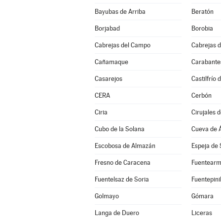
Bayubas de Arriba
Beratón
Borjabad
Borobia
Cabrejas del Campo
Cabrejas d
Cañamaque
Carabante
Casarejos
Castilfrío 
CERA
Cerbón
Ciria
Cirujales d
Cubo de la Solana
Cueva de 
Escobosa de Almazán
Espeja de 
Fresno de Caracena
Fuentearm
Fuentelsaz de Soria
Fuentepinil
Golmayo
Gómara
Langa de Duero
Liceras