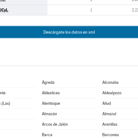
UCyL
1
2,2
Descárgate los datos en xml
Ágreda
Alconaba
nte
Aldealices
Aldealpozo
 (Las)
Alentisque
Aliud
Almazán
Almazul
Arcos de Jalón
Arenillas
Barca
Barcones