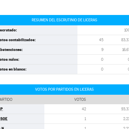
RESUMEN DEL ESCRUTINIO DE LICERAS
scrutado:
10
otos contabilizados:
45
83,3
bstenciones:
9
16,6
otos nulos:
0
otos en blanco:
0
VOTOS POR PARTIDOS EN LICERAS
ARTIDO
VOTOS
PP
42
93,3
PSOE
1
2,2
.N.
1
2,2