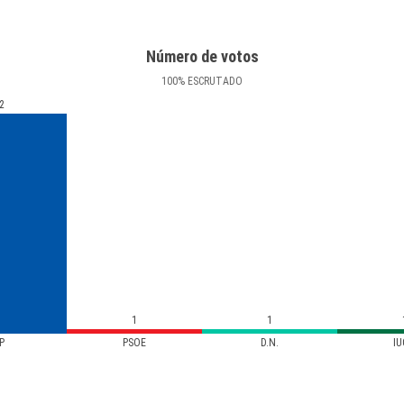
Número de votos
100
%
ESCRUTADO
2
1
1
P
PSOE
D.N.
IU