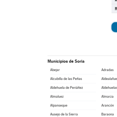
I
Municipios de Soria
Abejar
Adradas
Alcubilla de las Peñas
Aldealafue
Aldehuela de Periáñez
Aldehuelas
Almaluez
Almarza
Alpanseque
Arancón
Ausejo de la Sierra
Baraona