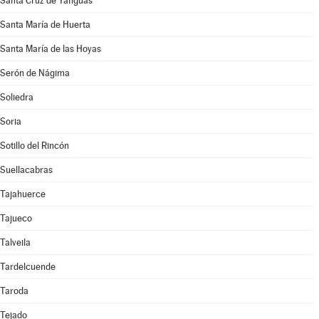
Santa Cruz de Yanguas
Santa María de Huerta
Santa María de las Hoyas
Serón de Nágima
Soliedra
Soria
Sotillo del Rincón
Suellacabras
Tajahuerce
Tajueco
Talveila
Tardelcuende
Taroda
Tejado