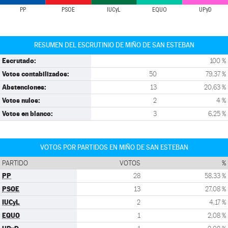
PP
PSOE
IUCyL
EQUO
UPyD
RESUMEN DEL ESCRUTINIO DE MIÑO DE SAN ESTEBAN
Escrutado:
100 %
Votos contabilizados:
50
79,37 %
Abstenciones:
13
20,63 %
Votos nulos:
2
4 %
Votos en blanco:
3
6,25 %
VOTOS POR PARTIDOS EN MIÑO DE SAN ESTEBAN
PARTIDO
VOTOS
%
PP
28
58,33 %
PSOE
13
27,08 %
IUCyL
2
4,17 %
EQUO
1
2,08 %