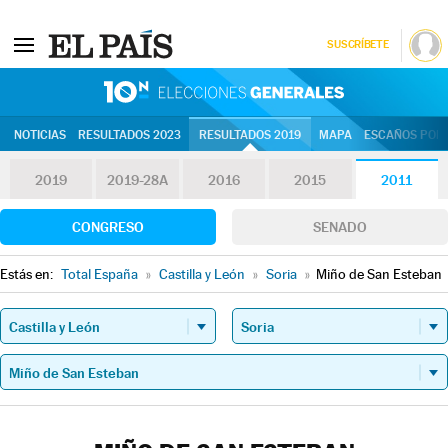
SUSCRÍBETE
10N | Eleccion
NOTICIAS
RESULTADOS 2023
RESULTADOS 2019
MAPA
ESCAÑOS POR 
2019
2019-28A
2016
2015
2011
CONGRESO
SENADO
Estás en:
Total España
»
Castilla y León
»
Soria
»
Miño de San Esteban