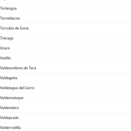
Torlengua
Torreblacos
Torrubia de Soria
Trévago
Ucero
Vadillo
Valdeavellano de Tera
Valdegeña
Valdelagua del Cerro
Valdemaluque
Valdenebro
Valdeprado
Valderrodilla