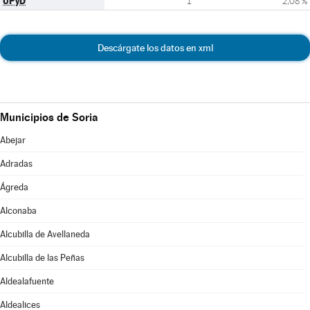
UPyD
1
2,08 %
Descárgate los datos en xml
Municipios de Soria
Abejar
Adradas
Ágreda
Alconaba
Alcubilla de Avellaneda
Alcubilla de las Peñas
Aldealafuente
Aldealices