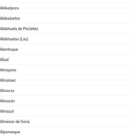
Aldealpozo
Aldealseñor
Aldehuela de Periáñez
Aldehuelas (Las)
Alentisque
Aliud
Almajano
Almaluez
Almarza
Almazán
Almazul
Almenar de Soria
Alpanseque