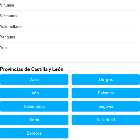
Vinuesa
Vizmanos
Vozmediano
Yanguas
Yelo
Provincias de Castilla y León
Ávila
Burgos
León
Palencia
Salamanca
Segovia
Soria
Valladolid
Zamora