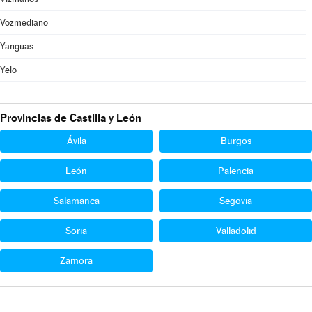
Vozmediano
Yanguas
Yelo
Provincias de Castilla y León
Ávila
Burgos
León
Palencia
Salamanca
Segovia
Soria
Valladolid
Zamora