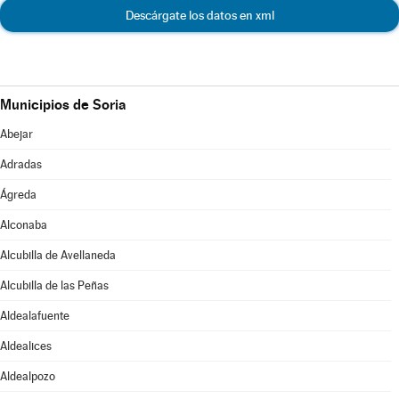
Descárgate los datos en xml
Municipios de Soria
Abejar
Adradas
Ágreda
Alconaba
Alcubilla de Avellaneda
Alcubilla de las Peñas
Aldealafuente
Aldealices
Aldealpozo