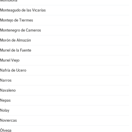
Momblona
Monteagudo de las Vicarías
Montejo de Tiermes
Montenegro de Cameros
Morón de Almazán
Muriel de la Fuente
Muriel Viejo
Nafría de Ucero
Narros
Navaleno
Nepas
Nolay
Noviercas
Ólvega