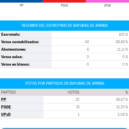
PP
PSOE
UPyD
RESUMEN DEL ESCRUTINIO DE BAYUBAS DE ARRIBA
Escrutado:
100 %
Votos contabilizados:
48
88,89 %
Abstenciones:
6
11,11 %
Votos nulos:
0
0 %
Votos en blanco:
0
0 %
VOTOS POR PARTIDOS EN BAYUBAS DE ARRIBA
PARTIDO
VOTOS
%
PP
32
66,67 %
PSOE
15
31,25 %
UPyD
1
2,08 %