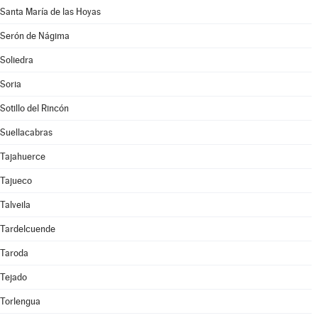
Santa María de las Hoyas
Serón de Nágima
Soliedra
Soria
Sotillo del Rincón
Suellacabras
Tajahuerce
Tajueco
Talveila
Tardelcuende
Taroda
Tejado
Torlengua