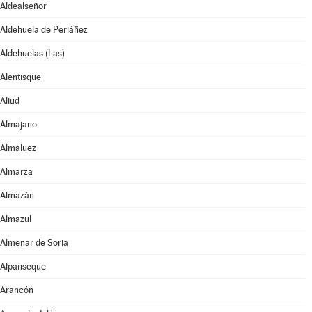
Aldealseñor
Aldehuela de Periáñez
Aldehuelas (Las)
Alentisque
Aliud
Almajano
Almaluez
Almarza
Almazán
Almazul
Almenar de Soria
Alpanseque
Arancón