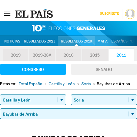
SUSCRÍBETE
10N | Eleccion
NOTICIAS
RESULTADOS 2023
RESULTADOS 2019
MAPA
ESCAÑOS POR 
2019
2019-28A
2016
2015
2011
CONGRESO
SENADO
Estás en:
Total España
»
Castilla y León
»
Soria
»
Bayubas de Arriba