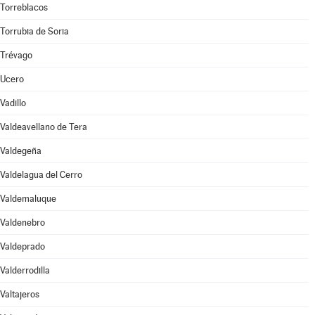
Torreblacos
Torrubia de Soria
Trévago
Ucero
Vadillo
Valdeavellano de Tera
Valdegeña
Valdelagua del Cerro
Valdemaluque
Valdenebro
Valdeprado
Valderrodilla
Valtajeros