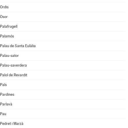
Ordis
Osor
Palafrugell
Palamós
Palau de Santa Eulàlia
Palau-sator
Palau-saverdera
Palol de Revardit
Pals
Pardines
Parlavà
Pau
Pedret i Marzà