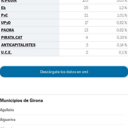
ICV-EUiA
105
5,05 %
Eb
25
1,2 %
PxC
21
1,01 %
UPyD
17
0,82 %
PACMA
13
0,62 %
PIRATA.CAT
4
0,19 %
ANTICAPITALISTES
3
0,14 %
U.C.E.
2
0,1 %
Descárgate los datos en xml
Municipios de Girona
Agullana
Aiguaviva