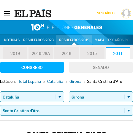
SUSCRÍBETE
10N | Eleccion
NOTICIAS
RESULTADOS 2023
RESULTADOS 2019
MAPA
ESCAÑOS POR 
2019
2019-28A
2016
2015
2011
CONGRESO
SENADO
Estás en:
Total España
»
Cataluña
»
Girona
»
Santa Cristina d'Aro