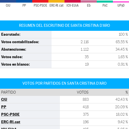
CiU
PP
PSC-PSOE
ERC-RI.cat
ICV-EUiA
Eb
PxC
UPyD
RESUMEN DEL ESCRUTINIO DE SANTA CRISTINA D'ARO
Escrutado:
100 %
Votos contabilizados:
2.116
65,55 %
Abstenciones:
1.112
34,45 %
Votos nulos:
35
1,65 %
Votos en blanco:
19
0,91 %
VOTOS POR PARTIDOS EN SANTA CRISTINA D'ARO
PARTIDO
VOTOS
%
CiU
883
42,43 %
PP
418
20,09 %
PSC-PSOE
375
18,02 %
ERC-RI.cat
196
9,42 %