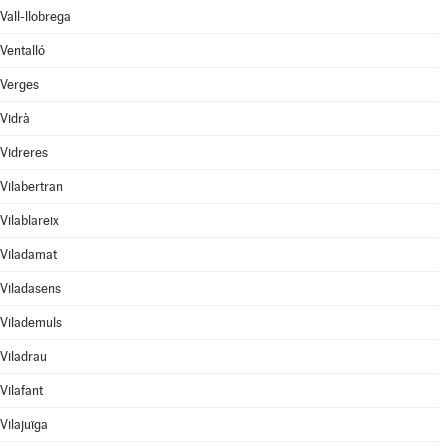
Vall-llobrega
Ventalló
Verges
Vidrà
Vidreres
Vilabertran
Vilablareix
Viladamat
Viladasens
Vilademuls
Viladrau
Vilafant
Vilajuïga