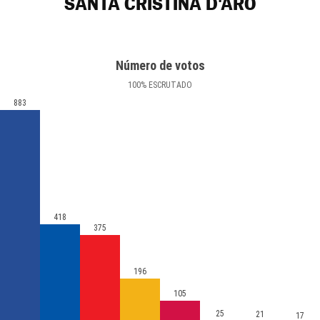
SANTA CRISTINA D'ARO
Número de votos
100
%
ESCRUTADO
883
418
375
196
105
25
21
17