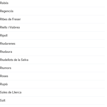
Rabós
Regencós
Ribes de Freser
Riells i Viabrea
Ripoll
Riudarenes
Riudaura
Riudellots de la Selva
Riumors
Roses
Rupià
Sales de Llierca
Salt