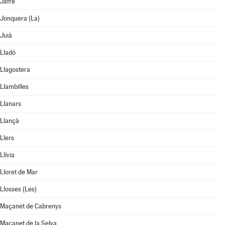
Jafre
Jonquera (La)
Juià
Lladó
Llagostera
Llambilles
Llanars
Llançà
Llers
Llívia
Lloret de Mar
Llosses (Les)
Maçanet de Cabrenys
Maçanet de la Selva