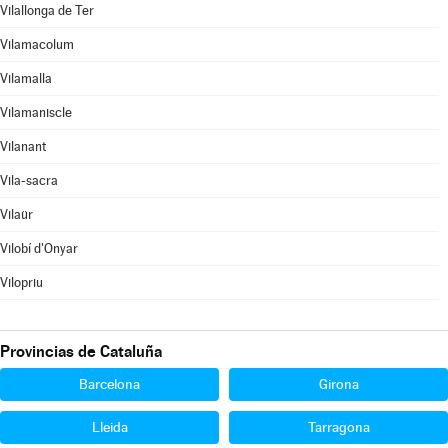
Vilallonga de Ter
Vilamacolum
Vilamalla
Vilamaniscle
Vilanant
Vila-sacra
Vilaür
Vilobí d'Onyar
Vilopriu
Provincias de Cataluña
Barcelona
Girona
Lleida
Tarragona