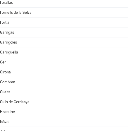
Forallac
Fornells de la Selva
Fortià
Garrigàs
Garrigoles
Garriguella
Ger
Girona
Gombrèn
Gualta
Guils de Cerdanya
Hostalric
Isòvol