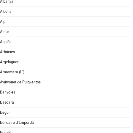
Albanyà
Albons
Alp
Amer
Anglès
Arbúcies
Argelaguer
Armentera (L')
Avinyonet de Puigventós
Banyoles
Bàscara
Begur
Bellcaire d'Empordà
Besalú