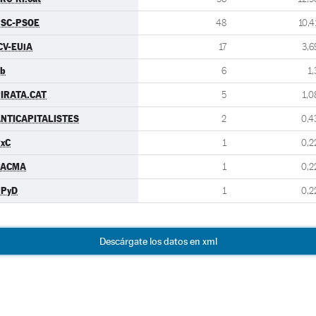
SC-PSOE
48
10,4
CV-EUiA
17
3,6
b
6
1,
IRATA.CAT
5
1,0
NTICAPITALISTES
2
0,4
xC
1
0,2
PACMA
1
0,2
UPyD
1
0,2
Descárgate los datos en xml