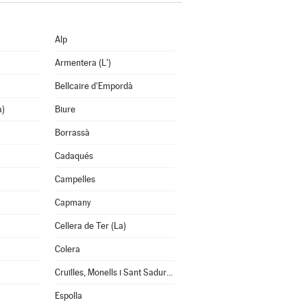
Alp
Armentera (L')
Bellcaire d'Empordà
a)
Biure
Borrassà
Cadaqués
Campelles
Capmany
Cellera de Ter (La)
Colera
Cruïlles, Monells i Sant Sadurní de l'Heura
Espolla