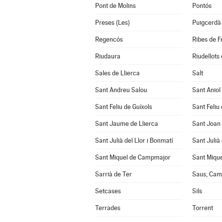
Pont de Molins
Pontós
Preses (Les)
Puigcerdà
Regencós
Ribes de F
Riudaura
Riudellots 
Sales de Llierca
Salt
Sant Andreu Salou
Sant Aniol
Sant Feliu de Guíxols
Sant Feliu 
Sant Jaume de Llierca
Sant Joan
Sant Julià del Llor i Bonmatí
Sant Julià
Sant Miquel de Campmajor
Sant Mique
Sarrià de Ter
Saus, Cama
Setcases
Sils
Terrades
Torrent