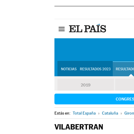
NOTICIAS
RESULTADOS 2023
RESULTADO
2019
CONGRE
Estás en:
Total España
»
Cataluña
»
Giro
VILABERTRAN