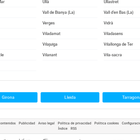
Mar
Ullà
Ullastret
Vall de Bianya (La)
Vall d'en Bas (La)
Verges
Vidrà
Viladamat
Viladasens
Vilajuïga
Vilallonga de Ter
le
Vilanant
Vila-sacra
Girona
Lleida
Tarragon
contenidos
Publicidad
Aviso legal
Política de privacidad
Política cookies
Configuraci
Índice
RSS