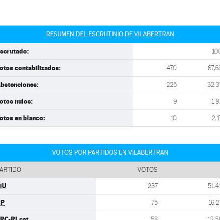
RESUMEN DEL ESCRUTINIO DE VILABERTRAN
scrutado:
10
otos contabilizados:
470
67,6
bstenciones:
225
32,3
otos nulos:
9
1,9
otos en blanco:
10
2,1
VOTOS POR PARTIDOS EN VILABERTRAN
ARTIDO
VOTOS
iU
237
51,4
PP
75
16,2
RC-RI.cat
58
12,5