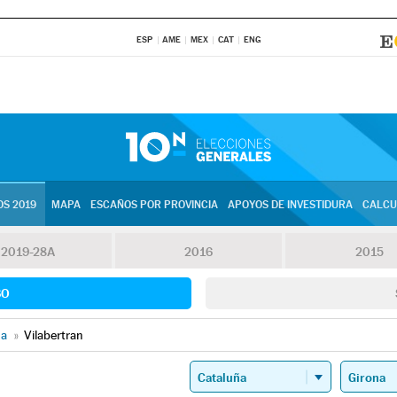
ESP
AME
MEX
CAT
ENG
S 2019
MAPA
ESCAÑOS POR PROVINCIA
APOYOS DE INVESTIDURA
CALCU
2019-28A
2016
2015
SO
na
»
Vilabertran