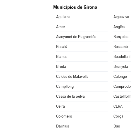
Municipios de Girona
Agullana
Aiguaviva
Amer
Anglès
Avinyonet de Puigventós
Banyoles
Besalú
Bescanó
Blanes
Boadella i
Breda
Brunyola
Caldes de Malavella
Calonge
Campllong
Camprodo
Cassà de la Selva
Castellfoll
Celrà
CERA
Colomers
Corçà
Darnius
Das