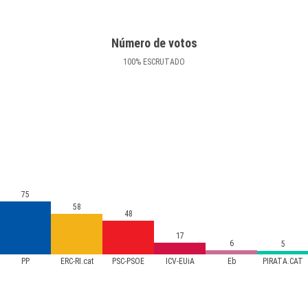
Número de votos
100
%
ESCRUTADO
75
58
48
17
6
5
PP
ERC-RI.cat
PSC-PSOE
ICV-EUiA
Eb
PIRATA.CAT