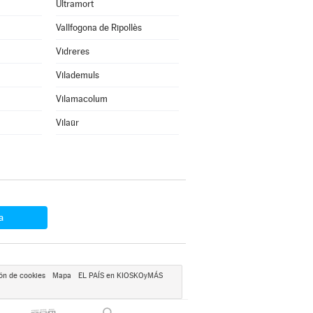
Ultramort
Vallfogona de Ripollès
Vidreres
Vilademuls
Vilamacolum
Vilaür
a
ón de cookies
Mapa
EL PAÍS en KIOSKOyMÁS