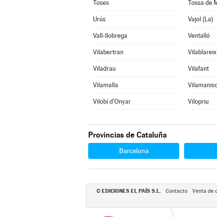
Toses
Tossa de 
Urús
Vajol (La)
Vall-llobrega
Ventalló
Vilabertran
Vilablareix
Viladrau
Vilafant
Vilamalla
Vilamanisc
Vilobí d'Onyar
Vilopriu
Provincias de Cataluña
Barcelona
EDICIONES EL PAÍS S.L.
©
Contacto
Venta de 