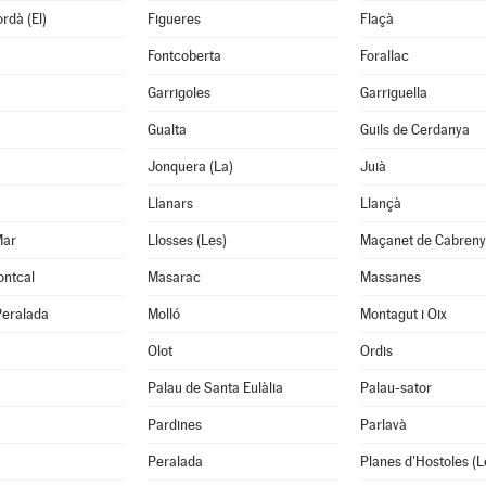
rdà (El)
Figueres
Flaçà
Fontcoberta
Forallac
Garrigoles
Garriguella
Gualta
Guils de Cerdanya
Jonquera (La)
Juià
Llanars
Llançà
Mar
Llosses (Les)
Maçanet de Cabreny
ontcal
Masarac
Massanes
Peralada
Molló
Montagut i Oix
Olot
Ordis
Palau de Santa Eulàlia
Palau-sator
Pardines
Parlavà
Peralada
Planes d'Hostoles (L