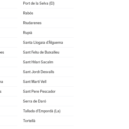
Port de la Selva (El)
Rabós
Riudarenes
Rupià
Santa Llogaia d'Àlguema
bes
Sant Feliu de Buixalleu
Sant Hilari Sacalm
Sant Jordi Desvalls
na
Sant Martí Vell
s
Sant Pere Pescador
Serra de Daró
Tallada d'Empordà (La)
Tortellà