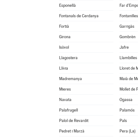
Esponellà
Far d'Empo
Fontanals de Cerdanya
Fontanilles
Fortià
Garrigàs
Girona
Gombrèn
Isòvol
Jafre
Llagostera
Llambilles
Llívia
Lloret de 
Madremanya
Maià de M
Mieres
Mollet de 
Navata
Ogassa
Palafrugell
Palamós
Palol de Revardit
Pals
Pedret i Marzà
Pera (La)