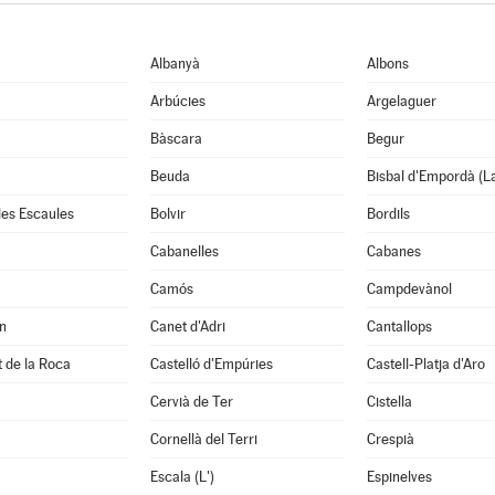
Albanyà
Albons
Arbúcies
Argelaguer
Bàscara
Begur
Beuda
Bisbal d'Empordà (L
 les Escaules
Bolvir
Bordils
Cabanelles
Cabanes
Camós
Campdevànol
n
Canet d'Adri
Cantallops
it de la Roca
Castelló d'Empúries
Castell-Platja d'Aro
Cervià de Ter
Cistella
Cornellà del Terri
Crespià
Escala (L')
Espinelves