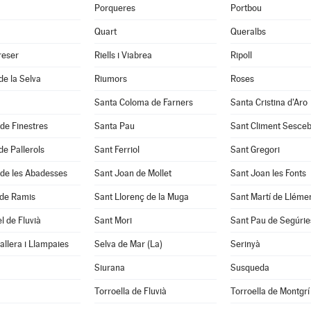
Porqueres
Portbou
Quart
Queralbs
reser
Riells i Viabrea
Ripoll
de la Selva
Riumors
Roses
Santa Coloma de Farners
Santa Cristina d'Aro
 de Finestres
Santa Pau
Sant Climent Sesce
de Pallerols
Sant Ferriol
Sant Gregori
 de les Abadesses
Sant Joan de Mollet
Sant Joan les Fonts
 de Ramis
Sant Llorenç de la Muga
Sant Martí de Lléme
l de Fluvià
Sant Mori
Sant Pau de Segúrie
llera i Llampaies
Selva de Mar (La)
Serinyà
Siurana
Susqueda
Torroella de Fluvià
Torroella de Montgrí