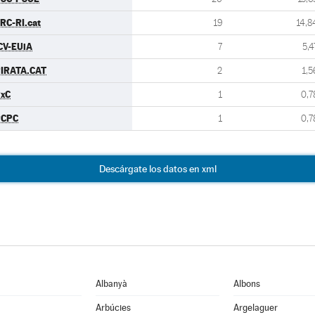
RC-RI.cat
19
14,8
CV-EUiA
7
5,4
IRATA.CAT
2
1,5
xC
1
0,7
PCPC
1
0,7
Descárgate los datos en xml
Albanyà
Albons
Arbúcies
Argelaguer