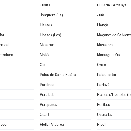
Gualta
Guils de Cerdanya
Jonquera (La)
Juià
Llanars
Llançà
Mar
Llosses (Les)
Maçanet de Cabreny
ontcal
Masarac
Massanes
Peralada
Molló
Montagut i Oix
Olot
Ordis
Palau de Santa Eulàlia
Palau-sator
Pardines
Parlavà
Peralada
Planes d'Hostoles (L
Porqueres
Portbou
Quart
Queralbs
reser
Riells i Viabrea
Ripoll