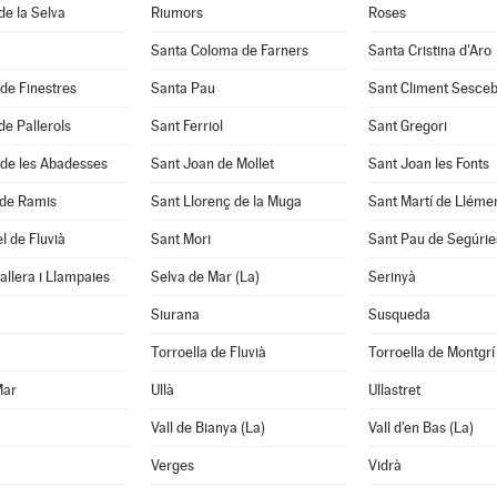
de la Selva
Riumors
Roses
Santa Coloma de Farners
Santa Cristina d'Aro
 de Finestres
Santa Pau
Sant Climent Sesce
de Pallerols
Sant Ferriol
Sant Gregori
 de les Abadesses
Sant Joan de Mollet
Sant Joan les Fonts
 de Ramis
Sant Llorenç de la Muga
Sant Martí de Lléme
l de Fluvià
Sant Mori
Sant Pau de Segúrie
llera i Llampaies
Selva de Mar (La)
Serinyà
Siurana
Susqueda
Torroella de Fluvià
Torroella de Montgrí
Mar
Ullà
Ullastret
Vall de Bianya (La)
Vall d'en Bas (La)
Verges
Vidrà