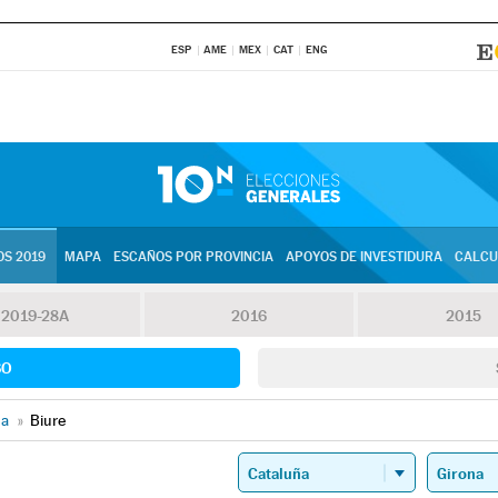
ESP
AME
MEX
CAT
ENG
S 2019
MAPA
ESCAÑOS POR PROVINCIA
APOYOS DE INVESTIDURA
CALCU
2019-28A
2016
2015
SO
na
»
Biure