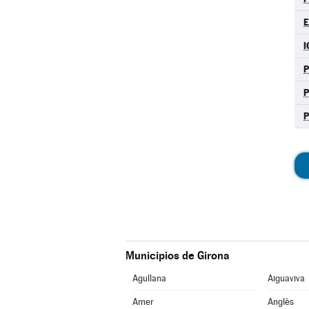
E
I
P
P
Municipios de Girona
Agullana
Aiguaviva
Amer
Anglès