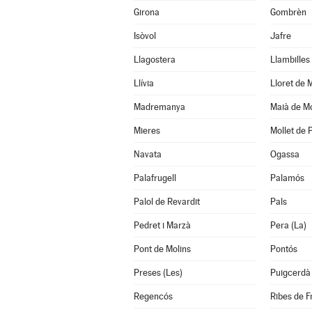
Girona
Gombrèn
Isòvol
Jafre
Llagostera
Llambilles
Llívia
Lloret de 
Madremanya
Maià de M
Mieres
Mollet de 
Navata
Ogassa
Palafrugell
Palamós
Palol de Revardit
Pals
Pedret i Marzà
Pera (La)
Pont de Molins
Pontós
Preses (Les)
Puigcerdà
Regencós
Ribes de F