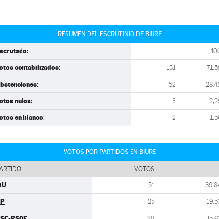
RESUMEN DEL ESCRUTINIO DE BIURE
scrutado:
10
otos contabilizados:
131
71,5
bstenciones:
52
28,4
otos nulos:
3
2,2
otos en blanco:
2
1,5
VOTOS POR PARTIDOS EN BIURE
ARTIDO
VOTOS
iU
51
39,8
PP
25
19,5
SC-PSOE
20
15,6