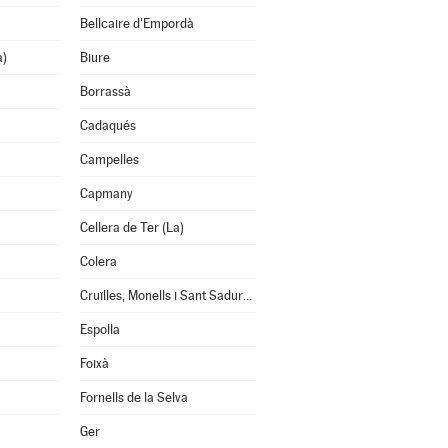
Bellcaire d'Empordà
a)
Biure
Borrassà
Cadaqués
Campelles
Capmany
Cellera de Ter (La)
Colera
Cruïlles, Monells i Sant Sadurní de l'Heura
Espolla
Foixà
Fornells de la Selva
Ger