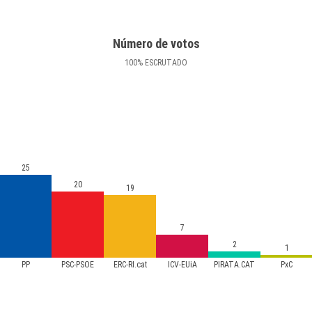
Número de votos
100
%
ESCRUTADO
25
20
19
7
2
1
PP
PSC-PSOE
ERC-RI.cat
ICV-EUiA
PIRATA.CAT
PxC