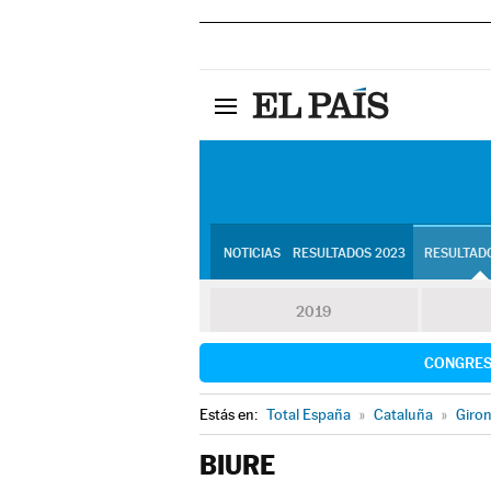
NOTICIAS
RESULTADOS 2023
RESULTADO
2019
CONGRE
Estás en:
Total España
»
Cataluña
»
Giro
BIURE