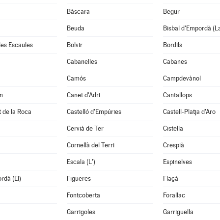
Bàscara
Begur
Beuda
Bisbal d'Empordà (L
 les Escaules
Bolvir
Bordils
Cabanelles
Cabanes
Camós
Campdevànol
n
Canet d'Adri
Cantallops
it de la Roca
Castelló d'Empúries
Castell-Platja d'Aro
Cervià de Ter
Cistella
Cornellà del Terri
Crespià
Escala (L')
Espinelves
rdà (El)
Figueres
Flaçà
Fontcoberta
Forallac
Garrigoles
Garriguella