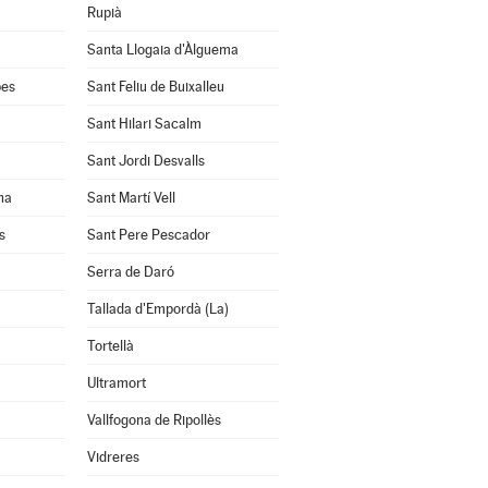
Rupià
Santa Llogaia d'Àlguema
bes
Sant Feliu de Buixalleu
Sant Hilari Sacalm
Sant Jordi Desvalls
na
Sant Martí Vell
s
Sant Pere Pescador
Serra de Daró
Tallada d'Empordà (La)
Tortellà
Ultramort
Vallfogona de Ripollès
Vidreres