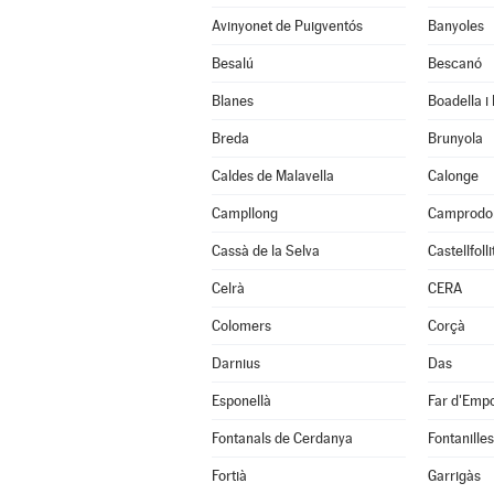
Avinyonet de Puigventós
Banyoles
Besalú
Bescanó
Blanes
Boadella i
Breda
Brunyola
Caldes de Malavella
Calonge
Campllong
Camprodo
Cassà de la Selva
Castellfoll
Celrà
CERA
Colomers
Corçà
Darnius
Das
Esponellà
Far d'Empo
Fontanals de Cerdanya
Fontanilles
Fortià
Garrigàs