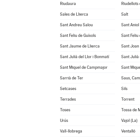
Riudaura
Riudellots 
Sales de Llierca
Salt
Sant Andreu Salou
Sant Aniol
Sant Feliu de Guíxols
Sant Feliu 
Sant Jaume de Llierca
Sant Joan
Sant Julià del Llor i Bonmatí
Sant Julià
Sant Miquel de Campmajor
Sant Mique
Sarrià de Ter
Saus, Cama
Setcases
Sils
Terrades
Torrent
Toses
Tossa de 
Urús
Vajol (La)
Vall-llobrega
Ventalló