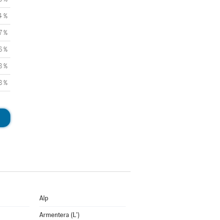
4 %
7 %
6 %
8 %
8 %
Alp
Armentera (L')